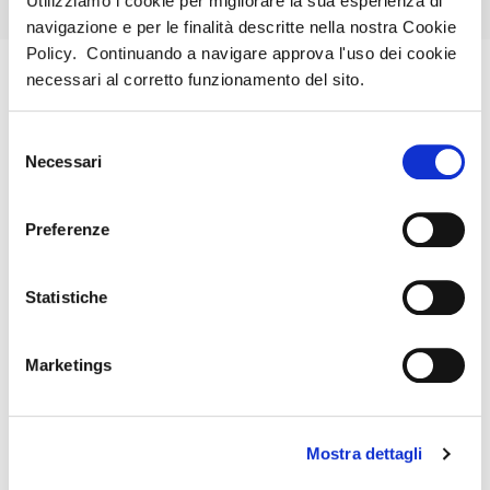
Utilizziamo i cookie per migliorare la sua esperienza di
navigazione e per le finalità descritte nella nostra Cookie
LA NOSTRA
SICILIA
Policy. Continuando a navigare approva l'uso dei cookie
VETRINA
necessari al corretto funzionamento del sito.
CALABRIA
PUGLIA
Selezione
Necessari
del
BASILICATA
CAMPANIA
consenso
Preferenze
MARINA RESORT
****
Statistiche
Marina Orosei
Marketings
VAI ALLA STRUTTURA
MARINA REY
EUROVILLAGE
Mostra dettagli
****
****