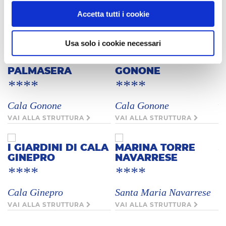
Accetta tutti i cookie
C
Costa Rei
Agrustos/Budoni
VAI ALLA STRUTTURA
VAI ALLA STRUTTURA
*
Usa solo i cookie necessari
C
CLUB ESSE
CLUB ESSE CALA
PALMASERA
GONONE
V
****
****
A
Cala Gonone
Cala Gonone
VAI ALLA STRUTTURA
VAI ALLA STRUTTURA
*
K
I GIARDINI DI CALA
MARINA TORRE
GINEPRO
NAVARRESE
V
****
****
H
Cala Ginepro
Santa Maria Navarrese
L
VAI ALLA STRUTTURA
VAI ALLA STRUTTURA
D
*