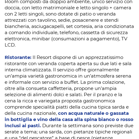
Room composti da doppio ambiente, unico servizio con
doccia, con letto matrimoniale e letto singolo + camera
con 2 letti singoli, sono dotate di patio o veranda
attrezzati con tavolino, sedie, posacenere e stendi
biancheria, asciugacapelli, set cortesia, aria condizionata
a comando individuale, telefono, cassetta di sicurezza
elettronica, minibar (consumazioni a pagamento), TV
LCD.
Ristorante:
Il Resort dispone di un apprezzatissimo
ristorante con veranda coperta aperta su due lati e sala
interna climatizzata. Il servizio offre giornalmente
un’ampia varietà gastronomica in un’atmosfera serena
e informale con servizio a buffet. La prima colazione,
oltre alla consueta caffetteria, propone un’ampia
selezione di alimenti dolci e salati. Per il pranzo e la
cena la ricca e variegata proposta gastronomica
comprende specialità piatti della cucina tipica sarda e
della cucina nazionale,
con acqua naturale o gassata
in bottiglia e vino della casa alla spina bianco o rosso
inclusi ai pasti.
Durante la settimana sono previste due
serate a tema; una sarda, con pietanze tipiche regionali
e una “del pescatore” a base di pesce (pietanze