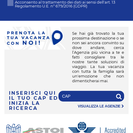
Acconsento al trattamento dei dati ai sensi dell'art. 13
Regolamento U.E. n° 679/2016 (GDPR)
Se hai già trovato la tua
prossima destinazione o se
non sei ancora convinto su
dove andare, cerca
l’Agenzia più vicina a te e
fatti consigliare tra le
nostre tante soluzioni di
viaggio. La tua vacanza
con tutta la famiglia sarà
un'emozione che non
dimenticherai mai.
INSERISCI QUI
IL TUO CAP
ED
INIZIA LA
VISUALIZZA LE AGENZIE
RICERCA