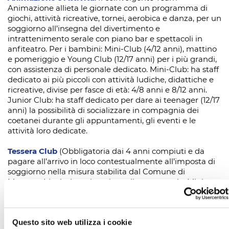
Animazione allieta le giornate con un programma di
giochi, attività ricreative, tornei, aerobica e danza, per un
soggiorno all’insegna del divertimento e
intrattenimento serale con piano bar e spettacoli in
anfiteatro. Per i bambini: Mini-Club (4/12 anni), mattino
e pomeriggio e Young Club (12/17 anni) per i più grandi,
con assistenza di personale dedicato. Mini-Club: ha staff
dedicato ai più piccoli con attività ludiche, didattiche e
ricreative, divise per fasce di età: 4/8 anni e 8/12 anni.
Junior Club: ha staff dedicato per dare ai teenager (12/17
anni) la possibilità di socializzare in compagnia dei
coetanei durante gli appuntamenti, gli eventi e le
attività loro dedicate.
Tessera Club
(Obbligatoria dai 4 anni compiuti e da
pagare all’arrivo in loco contestualmente all’imposta di
soggiorno nella misura stabilita dal Comune di
Muravera) include: animazione diurna e serale, Mini-
Club (4/12 anni) e Young Club (12/17 anni), utilizzo delle
attrezzature sportive e ricreative, servizio spiaggia con
un ombrellone e due lettini per camera dalla 3° fila
Questo sito web utilizza i cookie
(indipendente dal numero di occupanti la camera),