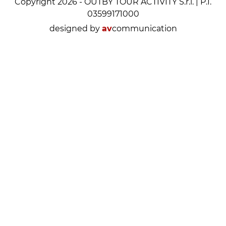
Copyright 2026 - OUTBY TOUR ACTIVITY S.r.l. | P.I.
03599171000
designed by
av
communication