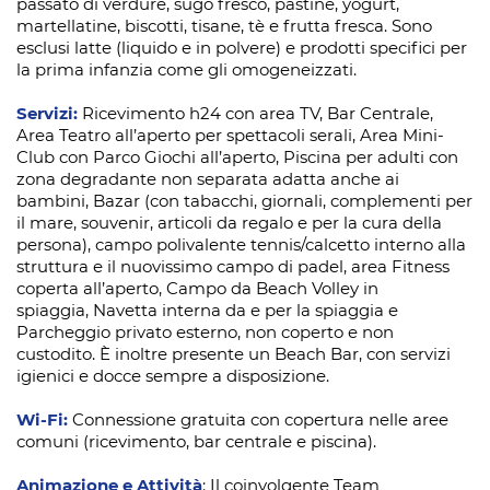
passato di verdure, sugo fresco, pastine, yogurt,
martellatine, biscotti, tisane, tè e frutta fresca. Sono
esclusi latte (liquido e in polvere) e prodotti specifici per
la prima infanzia come gli omogeneizzati.
Servizi:
Ricevimento h24 con area TV, Bar Centrale,
Area Teatro all’aperto per spettacoli serali, Area Mini-
Club con Parco Giochi all’aperto, Piscina per adulti con
zona degradante non separata adatta anche ai
bambini, Bazar (con tabacchi, giornali, complementi per
il mare, souvenir, articoli da regalo e per la cura della
persona), campo polivalente tennis/calcetto interno alla
struttura e il nuovissimo campo di padel, area Fitness
coperta all’aperto, Campo da Beach Volley in
spiaggia, Navetta interna da e per la spiaggia e
Parcheggio privato esterno, non coperto e non
custodito. È inoltre presente un Beach Bar, con servizi
igienici e docce sempre a disposizione.
Wi-Fi:
Connessione gratuita con copertura nelle aree
comuni (ricevimento, bar centrale e piscina).
Animazione e Attività
: Il coinvolgente Team