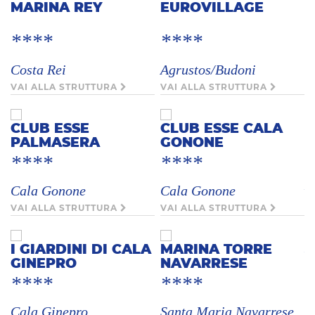
MARINA REY
EUROVILLAGE
****
****
C
Costa Rei
Agrustos/Budoni
VAI ALLA STRUTTURA
VAI ALLA STRUTTURA
*
C
CLUB ESSE
CLUB ESSE CALA
PALMASERA
GONONE
V
****
****
A
Cala Gonone
Cala Gonone
VAI ALLA STRUTTURA
VAI ALLA STRUTTURA
*
K
I GIARDINI DI CALA
MARINA TORRE
GINEPRO
NAVARRESE
V
****
****
H
Cala Ginepro
Santa Maria Navarrese