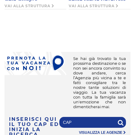
L
VAI ALLA STRUTTURA
VAI ALLA STRUTTURA
D
*
C
V
Se hai già trovato la tua
prossima destinazione o se
non sei ancora convinto su
dove andare, cerca
l’Agenzia più vicina a te e
fatti consigliare tra le
nostre tante soluzioni di
viaggio. La tua vacanza
con tutta la famiglia sarà
un'emozione che non
dimenticherai mai.
INSERISCI QUI
IL TUO CAP
ED
INIZIA LA
VISUALIZZA LE AGENZIE
RICERCA