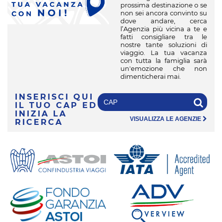
prossima destinazione o se
V
non sei ancora convinto su
dove andare, cerca
l’Agenzia più vicina a te e
fatti consigliare tra le
nostre tante soluzioni di
viaggio. La tua vacanza
con tutta la famiglia sarà
un'emozione che non
dimenticherai mai.
INSERISCI QUI
IL TUO CAP
ED
INIZIA LA
VISUALIZZA LE AGENZIE
RICERCA