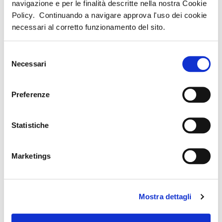
navigazione e per le finalità descritte nella nostra Cookie
LA NOSTRA
SICILIA
Policy. Continuando a navigare approva l'uso dei cookie
VETRINA
necessari al corretto funzionamento del sito.
CALABRIA
PUGLIA
Selezione
BASILICATA
CAMPANIA
Necessari
del
consenso
MARINA RESORT
Preferenze
****
Statistiche
Marina Orosei
VAI ALLA STRUTTURA
Marketings
MARINA REY
EUROVILLAGE
Mostra dettagli
****
****
C
Costa Rei
Agrustos/Budoni