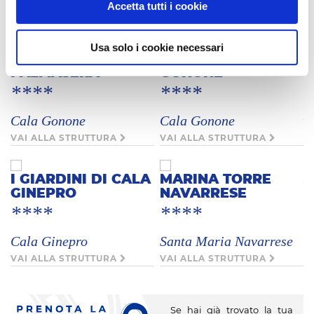
Accetta tutti i cookie
VAI ALLA STRUTTURA
VAI ALLA STRUTTURA
*
Usa solo i cookie necessari
C
CLUB ESSE
CLUB ESSE CALA
PALMASERA
GONONE
V
****
****
A
Cala Gonone
Cala Gonone
VAI ALLA STRUTTURA
VAI ALLA STRUTTURA
*
K
I GIARDINI DI CALA
MARINA TORRE
GINEPRO
NAVARRESE
V
****
****
H
Cala Ginepro
Santa Maria Navarrese
L
VAI ALLA STRUTTURA
VAI ALLA STRUTTURA
D
*
C
Se hai già trovato la tua