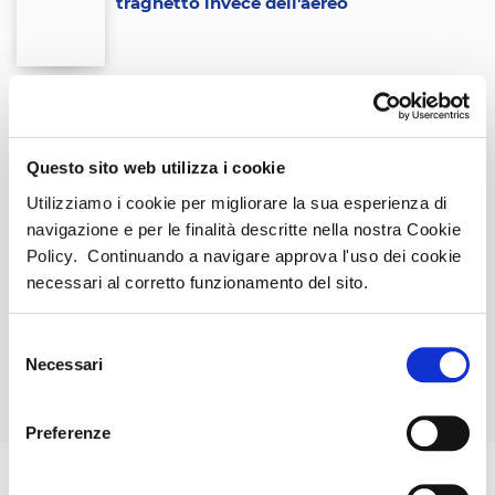
traghetto invece dell'aereo
Tag Cloud
Questo sito web utilizza i cookie
Utilizziamo i cookie per migliorare la sua esperienza di
navigazione e per le finalità descritte nella nostra Cookie
Consigli di viaggio
Sicilia
Bambini
Famiglie
Policy. Continuando a navigare approva l'uso dei cookie
Sardegna
Attivita
Puglia
Basilicata
necessari al corretto funzionamento del sito.
Calabria
Abruzzo
News
Campania
Selezione
Necessari
del
consenso
Preferenze
LA NOSTRA
SICILIA
VETRINA