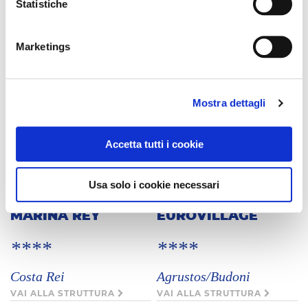
Statistiche
CALABRIA
PUGLIA
Marketings
BASILICATA
CAMPANIA
MARINA RESORT
Mostra dettagli
****
Accetta tutti i cookie
Marina Orosei
VAI ALLA STRUTTURA
Usa solo i cookie necessari
MARINA REY
EUROVILLAGE
****
****
C
Costa Rei
Agrustos/Budoni
VAI ALLA STRUTTURA
VAI ALLA STRUTTURA
*