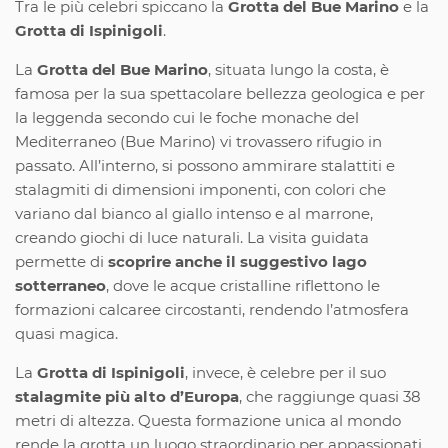
Tra le più celebri spiccano la
Grotta del Bue Marino
e la
Grotta di Ispinigoli
.
La
Grotta del Bue Marino
, situata lungo la costa, è
famosa per la sua spettacolare bellezza geologica e per
la leggenda secondo cui le foche monache del
Mediterraneo (Bue Marino) vi trovassero rifugio in
passato. All’interno, si possono ammirare stalattiti e
stalagmiti di dimensioni imponenti, con colori che
variano dal bianco al giallo intenso e al marrone,
creando giochi di luce naturali. La visita guidata
permette di
scoprire anche il suggestivo lago
sotterraneo
, dove le acque cristalline riflettono le
formazioni calcaree circostanti, rendendo l’atmosfera
quasi magica.
La
Grotta di Ispinigoli
, invece, è celebre per il suo
stalagmite più alto d’Europa
, che raggiunge quasi 38
metri di altezza. Questa formazione unica al mondo
rende la grotta un luogo straordinario per appassionati