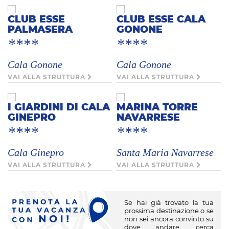
C
CLUB ESSE
CLUB ESSE CALA
PALMASERA
GONONE
V
****
****
A
Cala Gonone
Cala Gonone
VAI ALLA STRUTTURA
VAI ALLA STRUTTURA
*
K
I GIARDINI DI CALA
MARINA TORRE
GINEPRO
NAVARRESE
V
****
****
H
Cala Ginepro
Santa Maria Navarrese
L
VAI ALLA STRUTTURA
VAI ALLA STRUTTURA
D
*
C
Se hai già trovato la tua
prossima destinazione o se
V
non sei ancora convinto su
dove andare, cerca