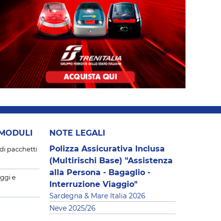
 MODULI
NOTE LEGALI
Polizza Assicurativa Inclusa
di pacchetti
(Multirischi Base) "Assistenza
alla Persona - Bagaglio -
ggi e
Interruzione Viaggio"
Sardegna & Mare Italia 2026
Neve 2025/26