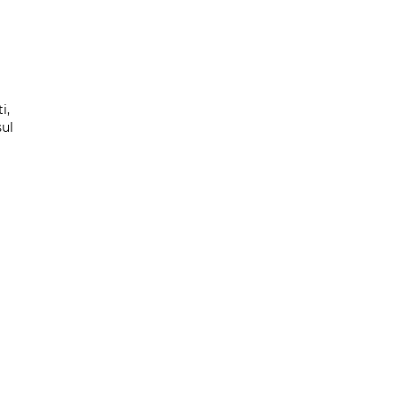
i,
sul