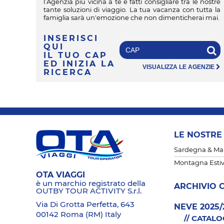
l’Agenzia più vicina a te e fatti consigliare tra le nostre
tante soluzioni di viaggio. La tua vacanza con tutta la
famiglia sarà un'emozione che non dimenticherai mai.
INSERISCI
QUI
IL TUO CAP
ED INIZIA LA
VISUALIZZA LE AGENZIE
RICERCA
LE NOSTRE
Sardegna & Mare
Montagna Esti
OTA VIAGGI
è un marchio registrato della
ARCHIVIO 
OUTBY TOUR ACTIVITY S.r.l.
Via Di Grotta Perfetta, 643
NEVE 2025/
00142 Roma (RM) Italy
// CATAL