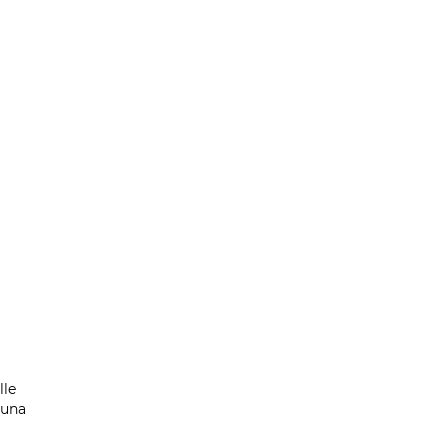
lle
 una