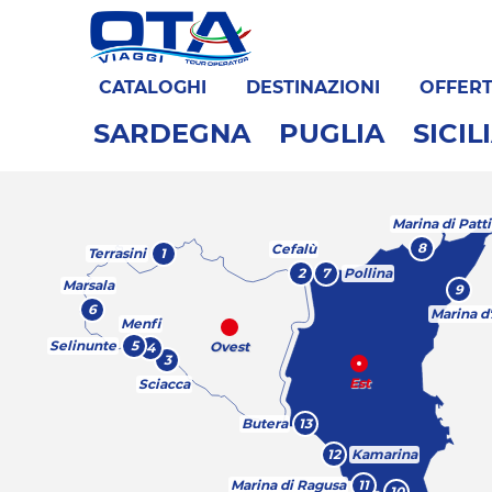
CATALOGHI
DESTINAZIONI
OFFER
SARDEGNA
PUGLIA
SICIL
Marina di Patti
8
Cefalù
Terrasini
1
2
7
Pollina
Marsala
9
6
Marina d
Menfi
Selinunte
5
Ovest
4
3
Est
Sciacca
Butera
13
12
Kamarina
Marina di Ragusa
11
10