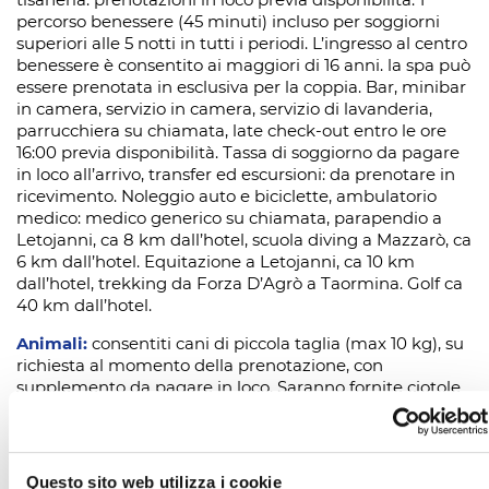
tisaneria. prenotazioni in loco previa disponibilità. 1
percorso benessere (45 minuti) incluso per soggiorni
superiori alle 5 notti in tutti i periodi. L’ingresso al centro
benessere è consentito ai maggiori di 16 anni. la spa può
essere prenotata in esclusiva per la coppia. Bar, minibar
in camera, servizio in camera, servizio di lavanderia,
parrucchiera su chiamata, late check-out entro le ore
16:00 previa disponibilità. Tassa di soggiorno da pagare
in loco all’arrivo, transfer ed escursioni: da prenotare in
ricevimento. Noleggio auto e biciclette, ambulatorio
medico: medico generico su chiamata, parapendio a
Letojanni, ca 8 km dall’hotel, scuola diving a Mazzarò, ca
6 km dall’hotel. Equitazione a Letojanni, ca 10 km
dall’hotel, trekking da Forza D’Agrò a Taormina. Golf ca
40 km dall’hotel.
Animali:
consentiti cani di piccola taglia (max 10 kg), su
richiesta al momento della prenotazione, con
supplemento da pagare in loco. Saranno fornite ciotole
per cibo e acqua e tappetino. Il cane potrà circolare
nelle aree a lui dedicate specificate all’interno del
regolamento che viene consegnato all'arrivo munito di
guinzaglio e museruola. Non è prevista la fornitura di
Questo sito web utilizza i cookie