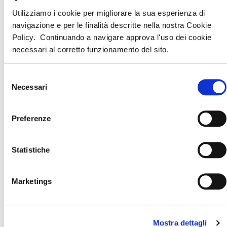
cibo per il cane. Non sono ammessi altri animali.
Utilizziamo i cookie per migliorare la sua esperienza di
Consegna camere:
dalle ore 16:00.
Riconsegna camere:
navigazione e per le finalità descritte nella nostra Cookie
entro le ore 11:00.
Policy. Continuando a navigare approva l'uso dei cookie
necessari al corretto funzionamento del sito.
CIR:
IT083024A1GEKKXRZT
Selezione
Necessari
del
consenso
LINEE GUIDA
Preferenze
Informiamo tutti i nostri clienti, che i servizi proposti potranno
subire variazioni, causa il perdurare della epidemia/pandemia
da COVID 19 e successive varianti rispetto a quanto
pubblicato e pubblicizzato. Invitiamo tutti i clienti a tenersi
Statistiche
aggiornati ed informati mediante le sezioni informative sul
sito www.otaviaggi.com
Marketings
CERCA L'AGENZIA
PIÙ VICINA E
PRENOTA
LA TUA
VACANZA CON NOI
Mostra dettagli