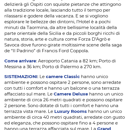
delizierà gli Ospiti con squisite pietanze che attingono
alla tradizione locale, lasciando tutto il tempo per
rilassarsi e godere della vacanza. E se si vogliono
esplorare le bellezze dei dintorni, l’Hotel è a pochi
minuti da Taormina, da altre bellissime località della
parte orientale della Sicilia e da piccoli borghi ricchi di
natura, storia, arte e cultura come Forza D’Agrò e
Savoca dove furono girate moltissime scene della saga
de “Il Padrino” di Francis Ford Coppola.
Come arrivare
: Aeroporto Catania a 82 km; Porto di
Messina a 36 km; Porto di Palermo a 270 km.
SISTEMAZIONI
: Le
camere Classic
hanno unico
ambiente e possono ospitare 2 persone, sono arredate
con tutti i comfort e hanno un balcone o una terrazza
affacciato sul mare. Le
Camere Deluxe
hanno un unico
ambiente di circa 26 metri quadrati e possono ospitare
2 persone. Sono dotate di tutti i comfort e hanno una
terrazza vista mare. Le
Luxury Rooms
hanno un unico
ambiente di circa 40 metri quadrati, arredate con gusto
ed eleganza, che possono ospitare fino a 4 persone e
hanno una terrazza affacciata sul mare. La
Grand