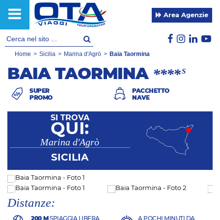
Area Agenzie
Home
>
Sicilia
>
Marina d'Agrò
>
Baia Taormina
BAIA TAORMINA
****
S
SUPER
PACCHETTO
PROMO
NAVE
SI TROVA
QUI:
Marina d'Agrò
SICILIA
Distanze:
200 M
SPIAGGIA LIBERA
A POCHI MINUTI DA