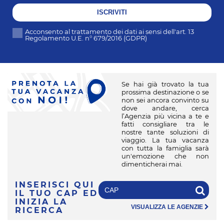
ISCRIVITI
Acconsento al trattamento dei dati ai sensi dell'art. 13
Regolamento U.E. n° 679/2016 (GDPR)
Se hai già trovato la tua
prossima destinazione o se
non sei ancora convinto su
dove andare, cerca
l’Agenzia più vicina a te e
fatti consigliare tra le
nostre tante soluzioni di
viaggio. La tua vacanza
con tutta la famiglia sarà
un'emozione che non
dimenticherai mai.
INSERISCI QUI
IL TUO CAP
ED
INIZIA LA
VISUALIZZA LE AGENZIE
RICERCA