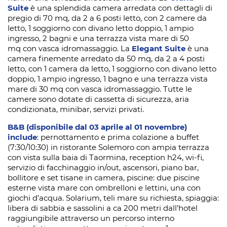
Suite
è una splendida camera arredata con dettagli di
pregio di 70 mq, da 2 a 6 posti letto, con 2 camere da
letto, 1 soggiorno con divano letto doppio, 1 ampio
ingresso, 2 bagni e una terrazza vista mare di 50
mq con vasca idromassaggio. La
Elegant Suite
è una
camera finemente arredato da 50 mq, da 2 a 4 posti
letto, con 1 camera da letto, 1 soggiorno con divano letto
doppio, 1 ampio ingresso, 1 bagno e una terrazza vista
mare di 30 mq con vasca idromassaggio. Tutte le
camere sono dotate di cassetta di sicurezza, aria
condizionata, minibar, servizi privati.
B&B (disponibile dal 03 aprile al 01 novembre)
include
: pernottamento e prima colazione a buffet
(7:30/10:30) in ristorante Solemoro con ampia terrazza
con vista sulla baia di Taormina
, reception h24, wi-fi,
servizio di facchinaggio in/out, ascensori, piano bar,
bollitore e set tisane in camera, piscine: due piscine
esterne vista mare con ombrelloni e lettini, una con
giochi d’acqua. Solarium, teli mare su richiesta, spiaggia:
libera di sabbia e sassolini a ca 200 metri dall’hotel
raggiungibile attraverso un percorso interno