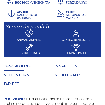
1000 M
CONVENZIONATA
FORZA D'AGRÒ
270 km
82 km
DAL PORTO DI
AEROPORTO DI
PALERMO
CATANIA
Servizi disponibili:
ANIMALI AMMESSI
CENTRO BENESSERE
CENTRO FITNESS
SERVIZIO WIFI
DESCRIZIONE
LA SPIAGGIA
NEI DINTORNI
INTOLLERANZE
TARIFFE
POSIZIONE:
L’Hotel Baia Taormina, con i suoi ampi
archi e pergolati, i suoi rivestimenti in pietra locale e