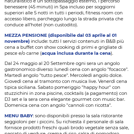
naturalistico e un sottopassaggio esterno, 1 percorso
benessere (45 minuti) in Spa incluso per soggiorni
superiori alle 5 notti in tutti i periodi, fitness room con
accesso libero, parcheggio lungo la strada privata che
conduce all’hotel (non custodito).
MEZZA PENSIONE (disponibile dal 03 aprile al 01
novembre)
include: tutti I servizi contenuti in B&B più
cena a buffet con show cooking di primi e grigliate di
pesce e/o carne (
acqua inclusa durante la cena
).
Dal 24 maggio al 20 Settembre ogni sera un angolo
gastronomico diverso: lunedì cena con angolo "focacce".
Martedì angolo "tutto pesce". Mercoledì angolo dolce.
Giovedì cena al tramonto con musica live. Venerdì cena
tipica siciliana. Sabato pomeriggio "happy hour" con
stuzzichini in zona piscine, cocktails (a pagamento) con
DJ set e la sera cena elegante gourmet con music bar.
Domenica cena con angolo "cannoli con ricotta".
MENU BABY
: sono disponibili presso la sala ristorante
seggioloni per i piccini. Su richiesta il personale di sala
fornisce prodotti freschi quali brodo vegetale senza sale,
passato di verdure, crema di riso, salsa di pomodoro