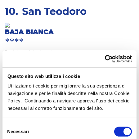
10.
San Teodoro
BAJA BIANCA
****
Posizione:
Situato nel
cuore della riserva
"Tavolara/Area Marina...
VISITA LA STRUTTURA
Questo sito web utilizza i cookie
Utilizziamo i cookie per migliorare la sua esperienza di
navigazione e per le finalità descritte nella nostra Cookie
CERCA ALTRE STRUTTURE
Policy. Continuando a navigare approva l'uso dei cookie
necessari al corretto funzionamento del sito.
CATALOGO
Sardegna e Mare Italia
Selezione
Montagna Estiva
Necessari
del
Neve 2025/26