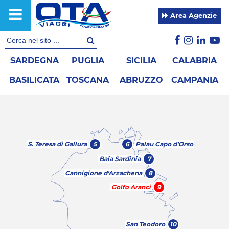
Area Agenzie
SARDEGNA
PUGLIA
SICILIA
CALABRIA
BASILICATA
TOSCANA
ABRUZZO
CAMPANIA
S. Teresa di Gallura
5
6
Palau Capo d'Orso
Baia Sardinia
7
Cannigione d'Arzachena
8
Golfo Aranci
9
San Teodoro
10