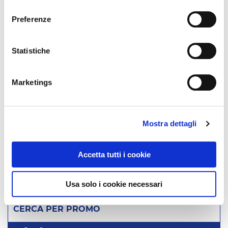
consenso
ITALIA
Preferenze
Tutte
Abruzzo
Basilicata
Statistiche
Calabria
Campania
Puglia
Marketings
Sardegna
Sicilia
Toscana
Lombardia
Trentino Alto Adige
Mostra dettagli
Valle d'Aosta
Veneto
Piemonte
Accetta tutti i cookie
CERCA
Usa solo i cookie necessari
CERCA PER PROMO