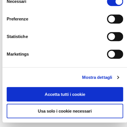
Necessari
del
consenso
Preferenze
PRENOTA PRIMA
Statistiche
PACCHETTO NAVE
Marketings
PIÙ VOLO E
Mostra dettagli
TRASFERIMENTI
Accetta tutti i cookie
PIÙ TRASFERIMENTI
Usa solo i cookie necessari