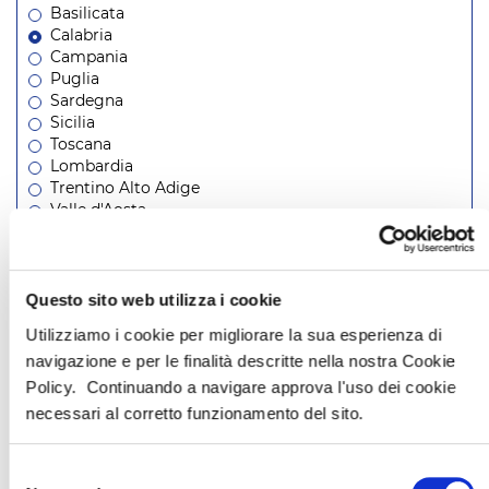
Basilicata
Calabria
Campania
Puglia
Sardegna
Sicilia
Toscana
Lombardia
Trentino Alto Adige
Valle d'Aosta
Veneto
Piemonte
Questo sito web utilizza i cookie
CERCA
Utilizziamo i cookie per migliorare la sua esperienza di
navigazione e per le finalità descritte nella nostra Cookie
CERCA PER PROMO
Policy. Continuando a navigare approva l'uso dei cookie
necessari al corretto funzionamento del sito.
BIMBI GRATIS
Selezione