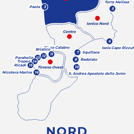
Torre Melissa
Paola
3
5
Ionico Nord
Centro
6
Pizzo Calabro
Isola Capo Rizzu
Briatico
7
Squillace
11
12
Parghelia
13
8
Badolato
Tropea
14
Ricadi
15
10
Tirreno Ovest
Nicotera Marina
16
S. Andrea Apostolo dello Jonio
NORD