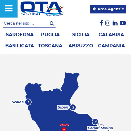
Area Agenzie
SARDEGNA
PUGLIA
SICILIA
CALABRIA
BASILICATA
TOSCANA
ABRUZZO
CAMPANIA
Scalea
1
Sibari
2
4
Nord
Cariati Marina