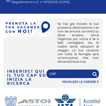
Regolamento U.E. n° 679/2016 (GDPR)
Se hai già trovato la tua
prossima destinazione o se
non sei ancora convinto su
dove andare, cerca
l’Agenzia più vicina a te e
fatti consigliare tra le
nostre tante soluzioni di
viaggio. La tua vacanza
con tutta la famiglia sarà
un'emozione che non
dimenticherai mai.
INSERISCI QUI
IL TUO CAP
ED
INIZIA LA
VISUALIZZA LE AGENZIE
RICERCA