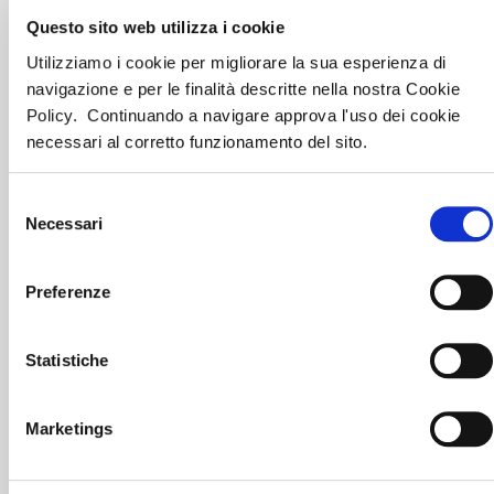
Questo sito web utilizza i cookie
VAI ALLA STRUTTURA
Utilizziamo i cookie per migliorare la sua esperienza di
navigazione e per le finalità descritte nella nostra Cookie
Policy. Continuando a navigare approva l'uso dei cookie
necessari al corretto funzionamento del sito.
HOTEL LA BELLE ETOILE
Selezione
VAI ALLA STRUTTURA
Necessari
del
consenso
Preferenze
HOTEL SANT ANTON
Statistiche
VAI ALLA STRUTTURA
Marketings