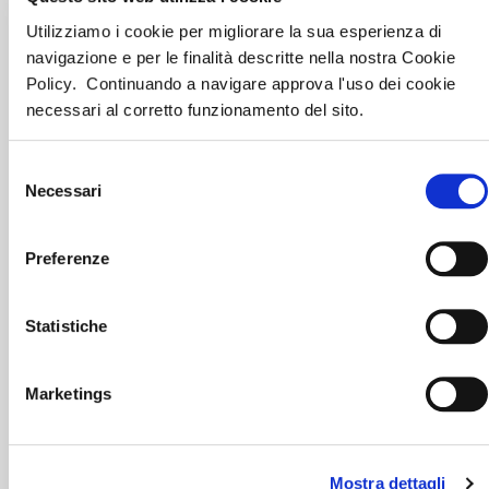
Utilizziamo i cookie per migliorare la sua esperienza di
navigazione e per le finalità descritte nella nostra Cookie
Policy. Continuando a navigare approva l'uso dei cookie
HOTEL LES JUMEAUX
necessari al corretto funzionamento del sito.
VAI ALLA STRUTTURA
Selezione
Necessari
del
consenso
Preferenze
HOTEL LA BELLE ETOILE
Statistiche
VAI ALLA STRUTTURA
Marketings
HOTEL SANT ANTON
Mostra dettagli