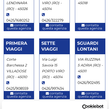
LENDINARA
VIRO (RO) -
45018
(RO) - 45026
45014
0425/1680252
0426/322279
contatta
contatta
contatta
questa agenzia
questa agenzia
questa agenzia
PRIMERA
SETTE
SGUARDI
VIAGGI
VIAGGI
LONTANI
Corte
Via Luigi
VIA RUZZINA
Barchessa 2
Savoia 15
5 ADRIA (RO) -
VILLADOSE
PORTO VIRO
45011
(RO) - 45010
(RO) - 45014
0426/902495
0425/908559
0426/997434
contatta
contatta
contatta
questa agenzia
questa agenzia
questa agenzia