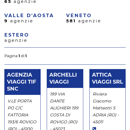
65
agenzie
VALLE D'AOSTA
VENETO
9
agenzie
581
agenzie
ESTERO
agenzie
Pagina
1
di
1
AGENZIA
ARCHELLI
ATTICA
VIAGGI TIF
VIAGGI
VIAGGI SRL
SNC
199 VIA
Riviera
V.LE PORTA
DANTE
Giacomo
PO C/C
ALIGHIERI 199
Matteotti 5
FATTORIA
COSTA DI
ADRIA (RO) -
193/6 ROVIGO
ROVIGO (RO)
45011
(RO) - 45100
- 45023