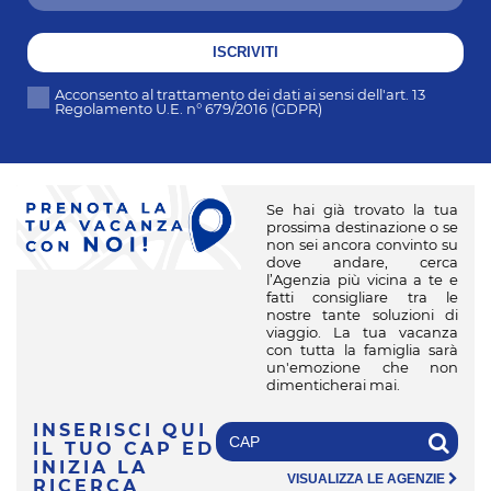
ISCRIVITI
Acconsento al trattamento dei dati ai sensi dell'art. 13
Regolamento U.E. n° 679/2016 (GDPR)
Se hai già trovato la tua
prossima destinazione o se
non sei ancora convinto su
dove andare, cerca
l’Agenzia più vicina a te e
fatti consigliare tra le
nostre tante soluzioni di
viaggio. La tua vacanza
con tutta la famiglia sarà
un'emozione che non
dimenticherai mai.
INSERISCI QUI
IL TUO CAP
ED
INIZIA LA
VISUALIZZA LE AGENZIE
RICERCA