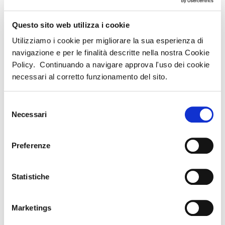
TIEPOLO
VANGADIZZA
VIAGGI
VIAGGI
VGI/A.D.
BRENZAN
Questo sito web utilizza i cookie
SRL
SAS
Via Cesare
Utilizziamo i cookie per migliorare la sua esperienza di
Battisti 119
Via Orlando
10/A V.LE
navigazione e per le finalità descritte nella nostra Cookie
PORTO VIRO
Scavazza 1769
MARCONI 10/a
Policy. Continuando a navigare approva l'uso dei cookie
(RO) - 45014
GIACCIANO
CASTELMASSA
necessari al corretto funzionamento del sito.
CON
(RO) - 45035
0426/322959
BARUCHELLA
Selezione
(RO) - 45020
0425/81789
Necessari
del
consenso
0425/594547
Preferenze
contatta
contatta
contatta
questa agenzia
questa agenzia
questa agenzia
Statistiche
WELCOME
TRAVEL
STORE
Marketings
ROVIGO