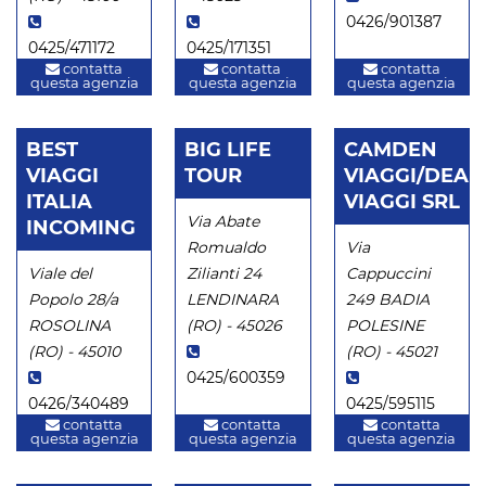
0426/901387
0425/471172
0425/171351
contatta
contatta
contatta
questa agenzia
questa agenzia
questa agenzia
BEST
BIG LIFE
CAMDEN
VIAGGI
TOUR
VIAGGI/DEA
ITALIA
VIAGGI SRL
Via Abate
INCOMING
Romualdo
Via
Viale del
Zilianti 24
Cappuccini
Popolo 28/a
LENDINARA
249 BADIA
ROSOLINA
(RO) - 45026
POLESINE
(RO) - 45010
(RO) - 45021
0425/600359
0426/340489
0425/595115
contatta
contatta
contatta
questa agenzia
questa agenzia
questa agenzia