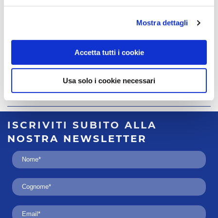
Via Ponte
Mostra dettagli
della Roda 8
(RO) - 45100
Accetta tutti i cookie
contatta
questa agenzia
Usa solo i cookie necessari
Pagina
1
di
1
ISCRIVITI SUBITO
ALLA
NOSTRA
NEWSLETTER