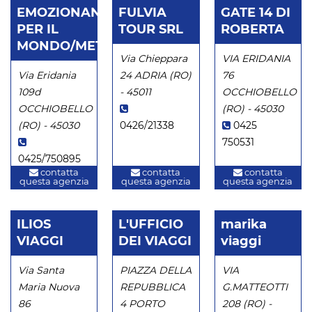
EMOZIONANDO
FULVIA
GATE 14 DI
PER IL
TOUR SRL
ROBERTA
MONDO/METE
Via Chieppara
VIA ERIDANIA
Via Eridania
24 ADRIA (RO)
76
109d
- 45011
OCCHIOBELLO
OCCHIOBELLO
(RO) - 45030
(RO) - 45030
0426/21338
0425
750531
0425/750895
contatta
contatta
contatta
questa agenzia
questa agenzia
questa agenzia
ILIOS
L'UFFICIO
marika
VIAGGI
DEI VIAGGI
viaggi
Via Santa
PIAZZA DELLA
VIA
Maria Nuova
REPUBBLICA
G.MATTEOTTI
86
4 PORTO
208 (RO) -