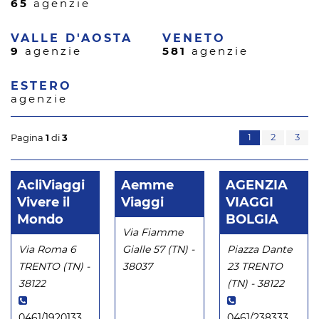
65
agenzie
VALLE D'AOSTA
VENETO
9
agenzie
581
agenzie
ESTERO
agenzie
1
2
3
Pagina
1
di
3
AcliViaggi
Aemme
AGENZIA
Vivere il
Viaggi
VIAGGI
Mondo
BOLGIA
Via Fiamme
Via Roma 6
Gialle 57 (TN) -
Piazza Dante
TRENTO (TN) -
38037
23 TRENTO
38122
(TN) - 38122
0461/1920133
0461/238333