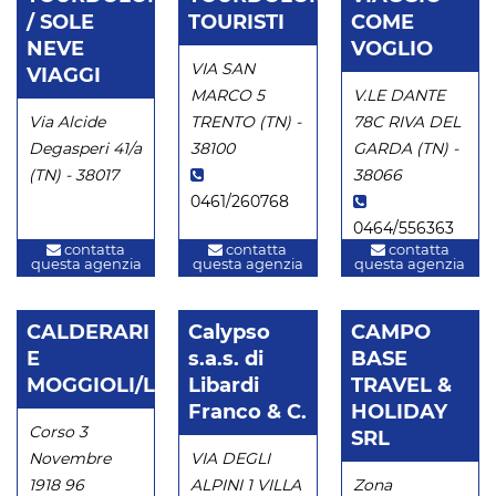
/ SOLE
TOURISTI
COME
NEVE
VOGLIO
VIA SAN
VIAGGI
MARCO 5
V.LE DANTE
Via Alcide
TRENTO (TN) -
78C RIVA DEL
Degasperi 41/a
38100
GARDA (TN) -
(TN) - 38017
38066
0461/260768
0464/556363
contatta
contatta
contatta
questa agenzia
questa agenzia
questa agenzia
CALDERARI
Calypso
CAMPO
E
s.a.s. di
BASE
MOGGIOLI/LUIRO'SNC
Libardi
TRAVEL &
Franco & C.
HOLIDAY
Corso 3
SRL
Novembre
VIA DEGLI
1918 96
ALPINI 1 VILLA
Zona