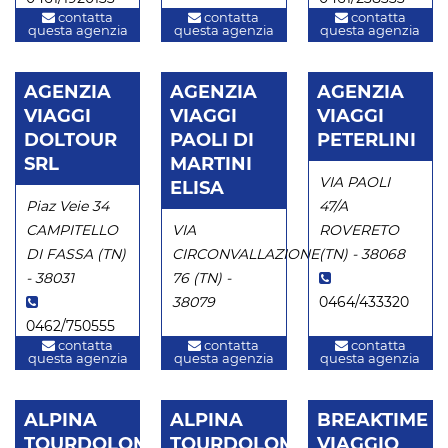
contatta
contatta
contatta
questa agenzia
questa agenzia
questa agenzia
AGENZIA
AGENZIA
AGENZIA
VIAGGI
VIAGGI
VIAGGI
DOLTOUR
PAOLI DI
PETERLINI
SRL
MARTINI
VIA PAOLI
ELISA
Piaz Veie 34
47/A
CAMPITELLO
VIA
ROVERETO
DI FASSA (TN)
CIRCONVALLAZIONE
(TN) - 38068
- 38031
76 (TN) -
38079
0464/433320
0462/750555
contatta
contatta
contatta
questa agenzia
questa agenzia
questa agenzia
ALPINA
ALPINA
BREAKTIME
TOURDOLOMIT
TOURDOLOMIT/AT-
VIAGGIO