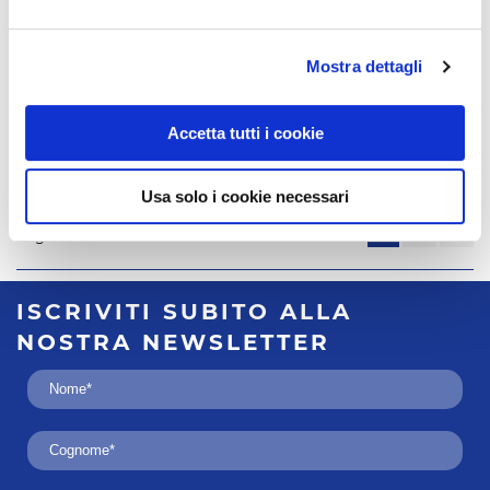
VIA F.LLI
Viale Arciprete
BRONZETTI
Francesco
60 CAVALESE
Santoni 28
Mostra dettagli
(TN) - 38033
(TN) - 38062
Accetta tutti i cookie
0462/341463
contatta
contatta
questa agenzia
questa agenzia
Usa solo i cookie necessari
1
2
3
Pagina
1
di
3
ISCRIVITI SUBITO
ALLA
NOSTRA
NEWSLETTER