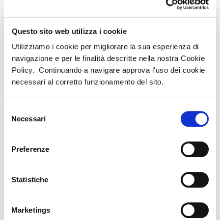
contatta
contatta
contatta
questa agenzia
questa agenzia
questa agenzia
Questo sito web utilizza i cookie
EKO
ERIDIO
FERSINA
Utilizziamo i cookie per migliorare la sua esperienza di
VIAGGI
VIAGGI/ERIDIO
VIAGGI
navigazione e per le finalità descritte nella nostra Cookie
SRL
Policy. Continuando a navigare approva l'uso dei cookie
via
Via Stella 5/M
necessari al corretto funzionamento del sito.
Sottoportico
VIA ZONA
TRENTO (TN) -
Marocco 4
ARTIGIANALE
38123
Selezione
(TN) - 38066
9 STORO (TN)
Necessari
del
- 38089
0461/914471
consenso
0465/686970
Preferenze
contatta
contatta
contatta
questa agenzia
questa agenzia
questa agenzia
Statistiche
FIEMME
garda
RESERVATIONS
viaggi
Marketings