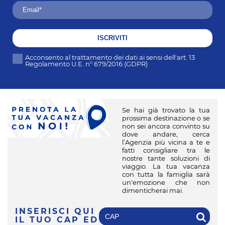
ISCRIVITI
Acconsento al trattamento dei dati ai sensi dell'art. 13
Regolamento U.E. n° 679/2016 (GDPR)
Se hai già trovato la tua
prossima destinazione o se
non sei ancora convinto su
dove andare, cerca
l’Agenzia più vicina a te e
fatti consigliare tra le
nostre tante soluzioni di
viaggio. La tua vacanza
con tutta la famiglia sarà
un'emozione che non
dimenticherai mai.
INSERISCI QUI
IL TUO CAP
ED