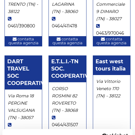
TRENTO (TN) -
LAGARINA
Commerciale
38122
(TN) - 38060
9 DIMARO
(TN) - 38027
0461/390800
0464/411478
0463/970046
contatta
contatta
contatta
questa agenzia
questa agenzia
questa agenzia
DART
E.T.L.I.-TN
East west
TRAVEL
SOC.
tours italia
SOC
COOPERATIVA
Via Vittorio
COOPERATIVA
CORSO
Veneto 170
Via Roma 18
ROSMINI 82
(TN) - 38122
PERGINE
ROVERETO
VALSUGANA
(TN) - 38068
(TN) - 38057
0464/431507
0461/530530