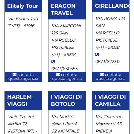
Elitaly Tour
ERAGON
GIRELLANDO
TRAVEL
Via Enrico Toti
VIA ROMA 173
7 (PT) - 51016
VIA MARCONI
SAN
125 SAN
MARCELLO
MARCELLO
PISTOIESE
PISTOIESE
(PT) - 51028
(PT) - 51028
0573/622312
0573/630553
contatta
contatta
contatta
questa agenzia
questa agenzia
questa agenzia
HARLEM
I VIAGGI DI
I VIAGGI DI
VIAGGI
BOTOLO
CAMILLA
Viale Frosini
Via Martiri
Via Giacomo
Attilio 72
della Libertà
Matteotti 65
PISTOIA (PT) -
92 MONTALE
PIEVE A