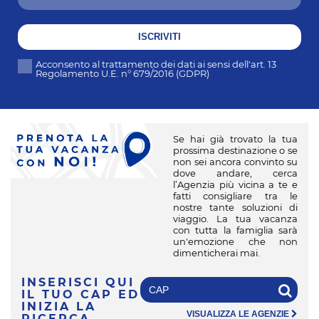
ISCRIVITI
Acconsento al trattamento dei dati ai sensi dell'art. 13
Regolamento U.E. n° 679/2016 (GDPR)
Se hai già trovato la tua
prossima destinazione o se
non sei ancora convinto su
dove andare, cerca
l’Agenzia più vicina a te e
fatti consigliare tra le
nostre tante soluzioni di
viaggio. La tua vacanza
con tutta la famiglia sarà
un'emozione che non
dimenticherai mai.
INSERISCI QUI
IL TUO CAP
ED
INIZIA LA
VISUALIZZA LE AGENZIE