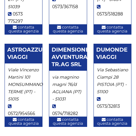
51039
0573/367158
0573
0573/518288
775297
contatta
contatta
contatta
questa agenzia
questa agenzia
questa agenzia
ASTROAZZURRO
DIMENSIONE
DUMONDE
VIAGGI
AVVENTURA
VIAGGI
TR.AG SRL
Viale Vincenzo
Via Sebastiano
Martini 101
via magnino
Ciampi 28
MONSUMMANO
magni 76/d
PISTOIA (PT) -
TERME (PT) -
AGLIANA (PT)
51100
51015
- 51031
0573/32813
0572/954566
0574/718282
contatta
contatta
contatta
questa agenzia
questa agenzia
questa agenzia