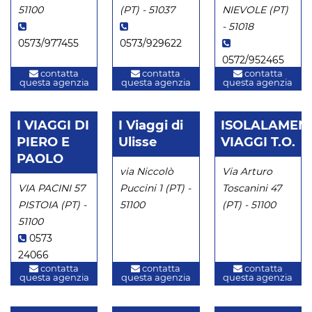
51100
(PT) - 51037
NIEVOLE (PT)
- 51018
0573/977455
0573/929622
0572/952465
contatta
contatta
contatta
questa agenzia
questa agenzia
questa agenzia
I VIAGGI DI
I Viaggi di
ISOLALAMEN
PIERO E
Ulisse
VIAGGI T.O.
PAOLO
via Niccolò
Via Arturo
VIA PACINI 57
Puccini 1 (PT) -
Toscanini 47
PISTOIA (PT) -
51100
(PT) - 51100
51100
0573
24066
contatta
contatta
contatta
questa agenzia
questa agenzia
questa agenzia