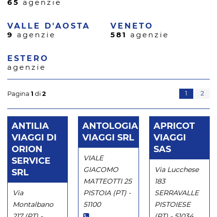
65
agenzie
VALLE D'AOSTA
VENETO
9
agenzie
581
agenzie
ESTERO
agenzie
1
2
Pagina
1
di
2
ANTILIA
ANTOLOGIA
APRICOT
VIAGGI DI
VIAGGI SRL
VIAGGI
ORION
SAS
VIALE
SERVICE
GIACOMO
Via Lucchese
SRL
MATTEOTTI 25
183
Via
PISTOIA (PT) -
SERRAVALLE
Montalbano
51100
PISTOIESE
217 (PT) -
(PT) - 51034