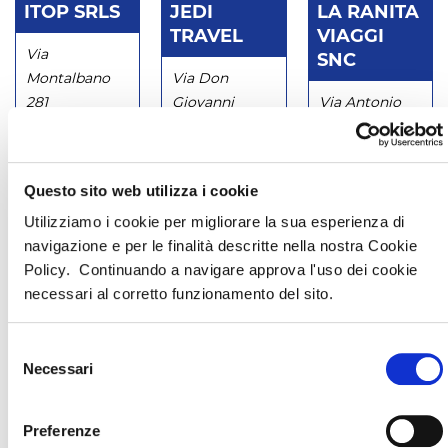
ITOP SRLS
JEDI
LA RANITA
TRAVEL
VIAGGI
Via
SNC
Montalbano
Via Don
281
Giovanni
Via Antonio
QUARRATA
Minzoni 25/a
Vivaldi 29
(PT) - 51039
MONTECATINI
PISTOIA (PT) -
TERME (PT) -
51100
Questo sito web utilizza i cookie
0573/72750
51016
Utilizziamo i cookie per migliorare la sua esperienza di
0573/1725406
navigazione e per le finalità descritte nella nostra Cookie
0572/913707
contatta
contatta
contatta
Policy. Continuando a navigare approva l'uso dei cookie
questa agenzia
questa agenzia
questa agenzia
necessari al corretto funzionamento del sito.
LM
OBLIQUE
Selezione
TOUR/UVET
VIAGGI
Necessari
del
RETAIL SRL
SNC
consenso
Preferenze
Corso Antonio
Viale Adua 63