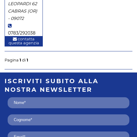
LEOPARDI 62
CABRAS (OR)
- 09072
0783/292038
contatta
questa agenzia
Pagina
1
di
1
ISCRIVITI SUBITO
ALLA
NOSTRA
NEWSLETTER