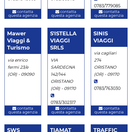
0783/779085
contatta
contatta
contatta
questa agenzia
questa agenzia
questa agenzia
Mawer
S'ISTELLA
SINIS
Viaggi &
VIAGGI
VIAGGI
Turismo
SRLS
via cagliari
via enrico
VIA
274
fermi 23/e
SARDEGNA
ORISTANO
(OR) - 09090
142/144
(OR) - 09170
ORISTANO
(OR) - 09170
0783/763030
0783/302317
contatta
contatta
contatta
questa agenzia
questa agenzia
questa agenzia
SWS
TIAMAT
TRAFFIC