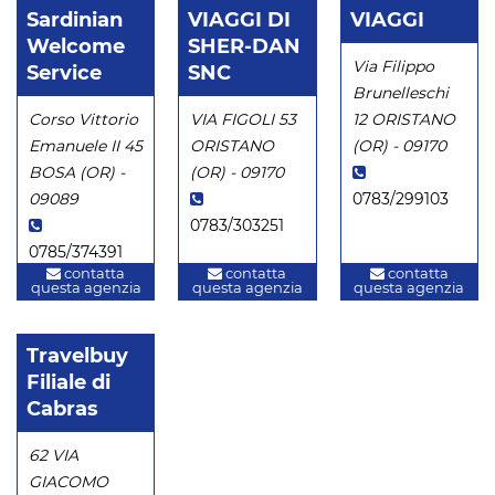
Sardinian
VIAGGI DI
VIAGGI
Welcome
SHER-DAN
Via Filippo
Service
SNC
Brunelleschi
Corso Vittorio
VIA FIGOLI 53
12 ORISTANO
Emanuele II 45
ORISTANO
(OR) - 09170
BOSA (OR) -
(OR) - 09170
09089
0783/299103
0783/303251
0785/374391
contatta
contatta
contatta
questa agenzia
questa agenzia
questa agenzia
Travelbuy
Filiale di
Cabras
62 VIA
GIACOMO