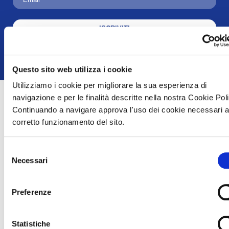
ISCRIVITI
Acconsento al trattamento dei dati ai sensi dell'art. 13
Regolamento U.E. n° 679/2016 (GDPR)
Questo sito web utilizza i cookie
Utilizziamo i cookie per migliorare la sua esperienza di
navigazione e per le finalità descritte nella nostra Cookie Pol
Se hai già trovato la tua
Continuando a navigare approva l'uso dei cookie necessari a
prossima destinazione o se
non sei ancora convinto su
corretto funzionamento del sito.
dove andare, cerca
l’Agenzia più vicina a te e
fatti consigliare tra le
Selezione
nostre tante soluzioni di
Necessari
viaggio. La tua vacanza
del
con tutta la famiglia sarà
consenso
un'emozione che non
dimenticherai mai.
Preferenze
INSERISCI QUI
IL TUO CAP
ED
INIZIA LA
Statistiche
VISUALIZZA LE AGENZIE