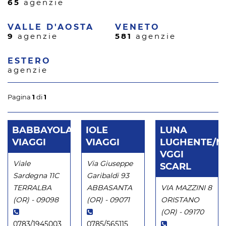
65
agenzie
VALLE D'AOSTA
VENETO
9
agenzie
581
agenzie
ESTERO
agenzie
Pagina
1
di
1
BABBAYOLA
IOLE
LUNA
VIAGGI
VIAGGI
LUGHENTE/
VGGI
Viale
Via Giuseppe
SCARL
Sardegna 11C
Garibaldi 93
TERRALBA
ABBASANTA
VIA MAZZINI 8
(OR) - 09098
(OR) - 09071
ORISTANO
(OR) - 09170
0783/1945003
0785/565115