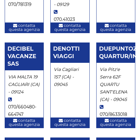
070/781319
- 09129
070.41023
contatta
contatta
contatta
questa agenzia
questa agenzia
questa agenzia
DECIBEL
DENOTTI
DUEPUNTOZ
VACANZE
VIAGGI
QUARTUR/IN
SAS
Via Cagliari
Via Pitz'e
VIA MALTA 19
157 (CA) -
Serra 62F
CAGLIARI (CA)
09045
QUARTU
- 09124
SANT'ELENA
(CA) - 09045
070/660480-
664747
070/8633018
contatta
contatta
contatta
questa agenzia
questa agenzia
questa agenzia