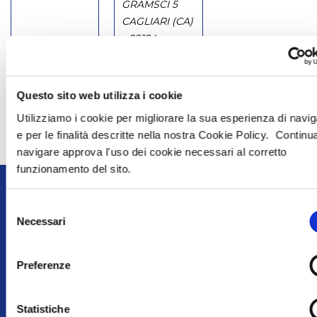
GRAMSCI 5
CAGLIARI (CA)
- 09124
070/6400266
contatta
contatta
Questo sito web utilizza i cookie
questa agenzia
questa agenzia
Utilizziamo i cookie per migliorare la sua esperienza di navi
e per le finalità descritte nella nostra Cookie Policy. Contin
1
2
3
Pagina
1
di
3
navigare approva l'uso dei cookie necessari al corretto
funzionamento del sito.
ISCRIVITI SUBITO
ALLA
NOSTRA
NEWSLETTER
Selezione
Necessari
del
consenso
Preferenze
Statistiche