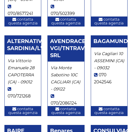
070/8577241
070/502399
contatta
contatta
contatta
questa agenzia
questa agenzia
questa agenzia
ALTERNATIVE
AVENDRACE
BAGAMUNDO
SARDINIA/L'ALTERNA
VGI/TNTRAVEL
Via Cagliari 10
SRL
Via Vittorio
ASSEMINI (CA)
Emanuele 28
Via Monte
- 09032
CAPOTERRA
Sabotino 10C
070
(CA) - 09012
CAGLIARI (CA)
2042546
- 09122
070/721268
070/2086124
contatta
contatta
contatta
questa agenzia
questa agenzia
questa agenzia
BAIRE
Benares
CONSULVIAG