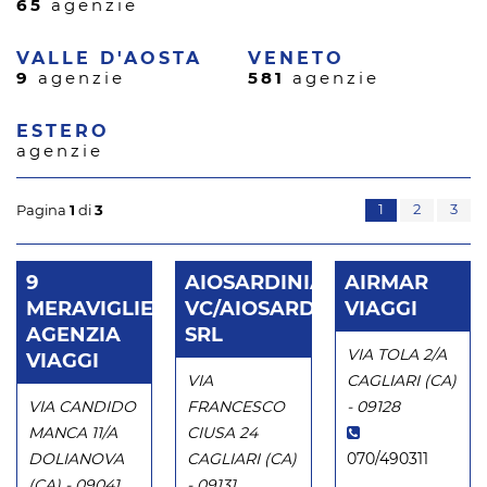
65
agenzie
VALLE D'AOSTA
VENETO
9
agenzie
581
agenzie
ESTERO
agenzie
1
2
3
Pagina
1
di
3
9
AIOSARDINIA
AIRMAR
MERAVIGLIE
VC/AIOSARDEGNA
VIAGGI
AGENZIA
SRL
VIA TOLA 2/A
VIAGGI
VIA
CAGLIARI (CA)
VIA CANDIDO
FRANCESCO
- 09128
MANCA 11/A
CIUSA 24
DOLIANOVA
CAGLIARI (CA)
070/490311
(CA) - 09041
- 09131