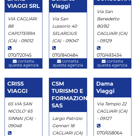
VIAGGI SRL
Viaggi
Via San
VIA CAGLIARI
Via San
Benedetto
88
Lussorio 40
80/82
CAPOTERRA
SELARGIUS
CAGLIARI (CA)
(CA) - 09012
(CA) - 09047
- 09129
070/720145
070/840484
070/493434
contatta
contatta
contatta
questa agenzia
questa agenzia
questa agenzia
CRISS
CSM
Dama
VIAGGI
TURISMO E
Viaggi
FORMAZIONE
65 VIA SAN
Via Tempio 22
SAS
NICOLO' 65
CAGLIARI (CA)
SINNAI (CA) -
Largo Patrizio
- 09127
09048
Gennari 18
CAGLIARI (CA)
070/658064