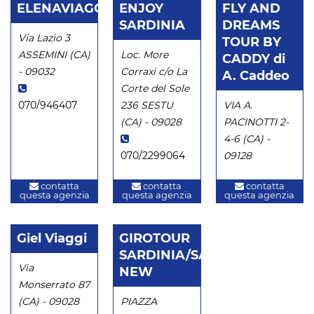
ELENAVIAGGI
ENJOY
FLY AND
SARDINIA
DREAMS
Via Lazio 3
TOUR BY
ASSEMINI (CA)
Loc. More
CADDY di
- 09032
Corraxi c/o La
A. Caddeo
Corte del Sole
070/946407
236 SESTU
VIA A.
(CA) - 09028
PACINOTTI 2-
4-6 (CA) -
070/2299064
09128
contatta
contatta
contatta
questa agenzia
questa agenzia
questa agenzia
Giel Viaggi
GIROTOUR
SARDINIA/SARDINIA
Via
NEW
Monserrato 87
(CA) - 09028
PIAZZA