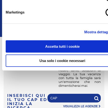
Marketings
ISCRIVITI
Acconsento al trattamento dei dati ai sensi dell'art. 13
Regolamento U.E. n° 679/2016 (GDPR)
Mostra dettag
Accetta tutti i cookie
Se hai già trovato la tua
prossima destinazione o se
non sei ancora convinto su
dove andare, cerca
Usa solo i cookie necessari
l’Agenzia più vicina a te e
fatti consigliare tra le
nostre tante soluzioni di
viaggio. La tua vacanza
con tutta la famiglia sarà
un'emozione che non
dimenticherai mai.
INSERISCI QUI
IL TUO CAP
ED
INIZIA LA
VISUALIZZA LE AGENZIE