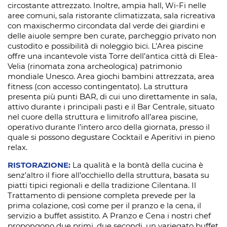
circostante attrezzato. Inoltre, ampia hall, Wi-Fi nelle
aree comuni, sala ristorante climatizzata, sala ricreativa
con maxischermo circondata dal verde dei giardini e
delle aiuole sempre ben curate, parcheggio privato non
custodito e possibilità di noleggio bici. L’Area piscine
offre una incantevole vista Torre dell’antica città di Elea-
Velia (rinomata zona archeologica) patrimonio
mondiale Unesco. Area giochi bambini attrezzata, area
fitness (con accesso contingentato). La struttura
presenta più punti BAR, di cui uno direttamente in sala,
attivo durante i principali pasti e il Bar Centrale, situato
nel cuore della struttura e limitrofo all’area piscine,
operativo durante l’intero arco della giornata, presso il
quale si possono degustare Cocktail e Aperitivi in pieno
relax.
RISTORAZIONE:
La qualità e la bontà della cucina è
senz’altro il fiore all’occhiello della struttura, basata su
piatti tipici regionali e della tradizione Cilentana. Il
Trattamento di pensione completa prevede per la
prima colazione, così come per il pranzo e la cena, il
servizio a buffet assistito. A Pranzo e Cena i nostri chef
propongono due primi, due secondi, un variegato buffet