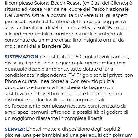
Il complesso Solone Beach Resort (ex Oasi del Cilento) è
situato ad Ascea Marina nel cuore del Parco Nazionale
Del Cilento. Offre la possibilità di vivere tutti gli aspetti
più accattivanti del territorio del Parco, dai suggestivi
scavi archeologici di Velia, l’antica Elea, a soli 350 metri,
alle indimenticabili atmosfere naturali e ambientali
contornate da un mare cristallino insignito ormai da
molti anni dalla Bandera Blu.
SISTEMAZIONI:
è costituito da 50 confortevoli camere,
divise in doppie, triple e quadruple unico ambiente e
quintuple doppio ambiente, tutte dotate di aria
condizionata indipendente, TV, Frigo e servizi privati con
Phon e curata linea cortesia. Con servizio pulizia
quotidiano e fornitura Biancheria da bagno con
sostituzione infrasettimanale. Tutte le camere sono
distribuite su due livelli nei tre corpi centrali
dell’accogliente complesso ricettivo, caratterizzato da
ampi spazi comuni, offrendo la possibilità di godere di
un soggiorno rilassante in completa libertà.
SERVIZI:
L’hotel mette a disposizione degli ospiti 2
piscine, una per bambini ed una per adulti con solarium