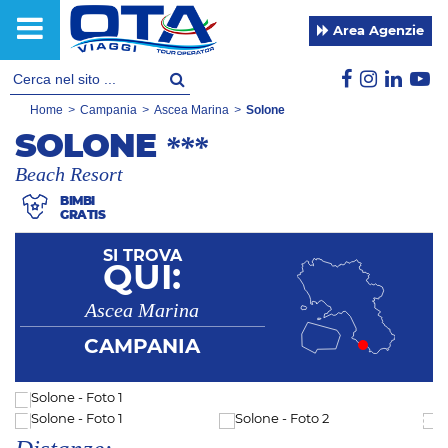
Area Agenzie
Home
>
Campania
>
Ascea Marina
>
Solone
SOLONE
***
Beach Resort
BIMBI
GRATIS
SI TROVA
QUI:
Ascea Marina
CAMPANIA