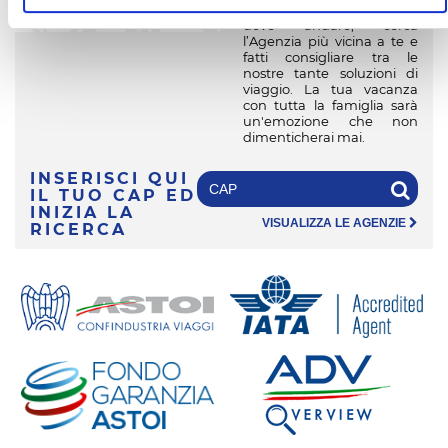
non sei ancora convinto su
dove andare, cerca
l’Agenzia più vicina a te e
fatti consigliare tra le
nostre tante soluzioni di
viaggio. La tua vacanza
con tutta la famiglia sarà
un'emozione che non
dimenticherai mai.
INSERISCI QUI
IL TUO CAP
ED
INIZIA LA
VISUALIZZA LE AGENZIE
RICERCA