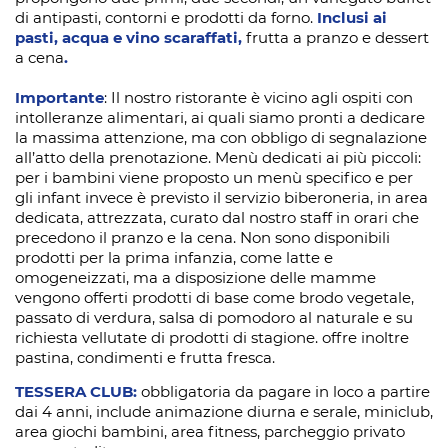
di antipasti, contorni e prodotti da forno.
Inclusi ai
pasti, acqua e vino scaraffati,
frutta a pranzo e dessert
a cena
.
Importante
: Il nostro ristorante è vicino agli ospiti con
intolleranze alimentari, ai quali siamo pronti a dedicare
la massima attenzione, ma con obbligo di segnalazione
all’atto della prenotazione. Menù dedicati ai più piccoli:
per i bambini viene proposto un menù specifico e per
gli infant invece è previsto il servizio biberoneria, in area
dedicata, attrezzata, curato dal nostro staff in orari che
precedono il pranzo e la cena. Non sono disponibili
prodotti per la prima infanzia, come latte e
omogeneizzati, ma a disposizione delle mamme
vengono offerti prodotti di base come brodo vegetale,
passato di verdura, salsa di pomodoro al naturale e su
richiesta vellutate di prodotti di stagione. offre inoltre
pastina, condimenti e frutta fresca.
TESSERA CLUB:
obbligatoria da pagare in loco a partire
dai 4 anni, include animazione diurna e serale, miniclub,
area giochi bambini, area fitness, parcheggio privato