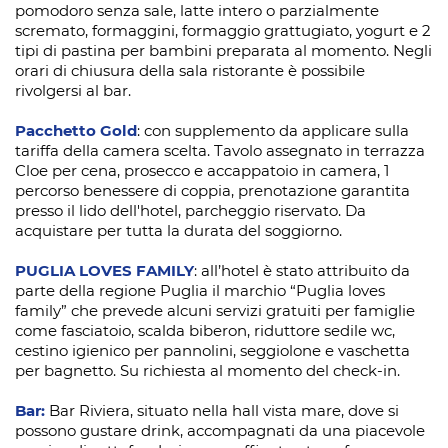
pomodoro senza sale, latte intero o parzialmente
scremato, formaggini, formaggio grattugiato, yogurt e 2
tipi di pastina per bambini preparata al momento. Negli
orari di chiusura della sala ristorante è possibile
rivolgersi al bar.
P
acchetto Gold
: con supplemento da applicare sulla
tariffa della camera scelta. Tavolo assegnato in terrazza
Cloe per cena, prosecco e accappatoio in camera, 1
percorso benessere di coppia, prenotazione garantita
presso il lido dell'hotel, parcheggio riservato. Da
acquistare per tutta la durata del soggiorno.
PUGLIA LOVES FAMILY
: all’hotel è stato attribuito da
parte della regione Puglia il marchio “Puglia loves
family” che prevede alcuni servizi gratuiti per famiglie
come fasciatoio, scalda biberon, riduttore sedile wc,
cestino igienico per pannolini, seggiolone e vaschetta
per bagnetto. Su richiesta al momento del check-in.
Bar:
Bar Riviera, situato nella hall vista mare, dove si
possono gustare drink, accompagnati da una piacevole