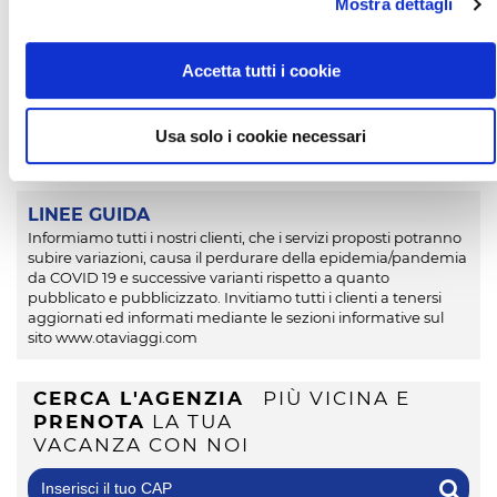
Mostra dettagli
custodito per consentire, dopo il rilascio della camera e
prima della partenza, di godere ancora di qualche ora di
mare. Dal 9 al 16 agosto richieste minimo 5 notti.
Accetta tutti i cookie
CIN:
IT075052A100025413
Usa solo i cookie necessari
LINEE GUIDA
Informiamo tutti i nostri clienti, che i servizi proposti potranno
subire variazioni, causa il perdurare della epidemia/pandemia
da COVID 19 e successive varianti rispetto a quanto
pubblicato e pubblicizzato. Invitiamo tutti i clienti a tenersi
aggiornati ed informati mediante le sezioni informative sul
sito www.otaviaggi.com
CERCA L'AGENZIA
PIÙ VICINA E
PRENOTA
LA TUA
VACANZA CON NOI