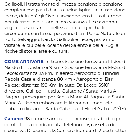
Gallipoli. Il trattamento di mezza pensione o pensione
completa con piatti di alta cucina ispirati alla tradizione
locale, delizierà gli Ospiti lasciando loro tutto il tempo
per rilassarsi e gustare la loro vacanza. E se avranno
voglia di esplorare le bellezze dei luoghi che lo
circondano, con la sua posizione tra il Parco Naturale di
Porto Selvaggio, Nardò, Gallipoli e Lecce, potranno
visitare le più belle località del Salento e della Puglia
ricche di storia, arte e cultura.
COME ARRIVARE
: In treno: Stazione ferroviaria FF.SS. di
Nardò (LE): distanza 9 km - Stazione ferroviaria FF.SS. di
Lecce: distanza 33 km. In aereo: Aeroporto di Brindisi
Papola Casale: distanza 80 Km - Aeroporto di Bari
Palese: distanza 199 Km. In auto: Da Lecce: SS101
direzione Gallipoli - uscita Galatone / Santa Maria Al
Bagno - proseguire per Santa Maria Al Bagno - a Santa
Maria Al Bagno imboccare la litoranea Emanuele
Filiberto direzione Santa Caterina - l'Hotel è al n. 172/174.
Camere:
98 camere ampie e luminose, dotate di ogni
comfort, aria condizionata, telefono, TV, cassetta di
sicurezza. Disponibili: 13 Camere Standard (2 posti letto)