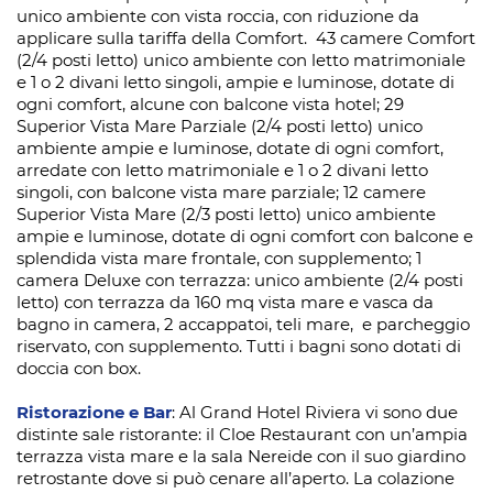
unico ambiente con vista roccia, con riduzione da
applicare sulla tariffa della Comfort. 43 camere Comfort
(2/4 posti letto) unico ambiente con letto matrimoniale
e 1 o 2 divani letto singoli, ampie e luminose, dotate di
ogni comfort, alcune con balcone vista hotel; 29
Superior Vista Mare Parziale (2/4 posti letto) unico
ambiente ampie e luminose, dotate di ogni comfort,
arredate con letto matrimoniale e 1 o 2 divani letto
singoli, con balcone vista mare parziale; 12 camere
Superior Vista Mare (2/3 posti letto) unico ambiente
ampie e luminose, dotate di ogni comfort con balcone e
splendida vista mare frontale, con supplemento; 1
camera Deluxe con terrazza: unico ambiente (2/4 posti
letto) con terrazza da 160 mq vista mare e vasca da
bagno in camera, 2 accappatoi, teli mare, e parcheggio
riservato, con supplemento. Tutti i bagni sono dotati di
doccia con box.
Ristorazione e Bar
: Al Grand Hotel Riviera vi sono due
distinte sale ristorante: il Cloe Restaurant con un’ampia
terrazza vista mare e la sala Nereide con il suo giardino
retrostante dove si può cenare all’aperto. La colazione