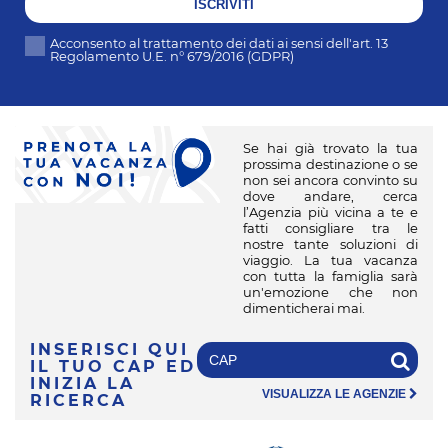
ISCRIVITI
Acconsento al trattamento dei dati ai sensi dell'art. 13
Regolamento U.E. n° 679/2016 (GDPR)
Se hai già trovato la tua
prossima destinazione o se
non sei ancora convinto su
dove andare, cerca
l’Agenzia più vicina a te e
fatti consigliare tra le
nostre tante soluzioni di
viaggio. La tua vacanza
con tutta la famiglia sarà
un'emozione che non
dimenticherai mai.
INSERISCI QUI
IL TUO CAP
ED
INIZIA LA
VISUALIZZA LE AGENZIE
RICERCA