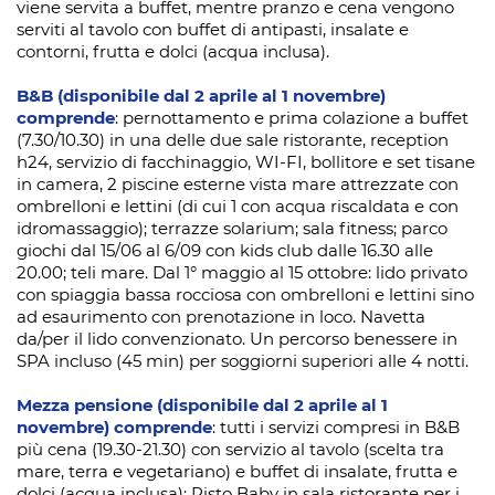
viene servita a buffet, mentre pranzo e cena vengono
serviti al tavolo con buffet di antipasti, insalate e
contorni, frutta e dolci (acqua inclusa).
B&B (disponibile dal 2 aprile al 1 novembre)
comprende
:
pernottamento e prima colazione a buffet
(7.30/10.30) in una delle due sale ristorante, reception
h24, servizio di facchinaggio, WI-FI, bollitore e set tisane
in camera, 2 piscine esterne vista mare attrezzate con
ombrelloni e lettini (di cui 1 con acqua riscaldata e con
idromassaggio); terrazze solarium; sala fitness; parco
giochi dal 15/06 al 6/09 con kids club dalle 16.30 alle
20.00; teli mare. Dal 1° maggio al 15 ottobre: lido privato
con spiaggia bassa rocciosa con ombrelloni e lettini sino
ad esaurimento con prenotazione in loco. Navetta
da/per il lido convenzionato. Un percorso benessere in
SPA incluso (45 min) per soggiorni superiori alle 4 notti.
Mezza pensione (disponibile dal 2 aprile al 1
novembre) comprende
: tutti i servizi compresi in B&B
più cena (19.30-21.30) con servizio al tavolo (scelta tra
mare, terra e vegetariano) e buffet di insalate, frutta e
dolci (acqua inclusa); Risto Baby in sala ristorante per i