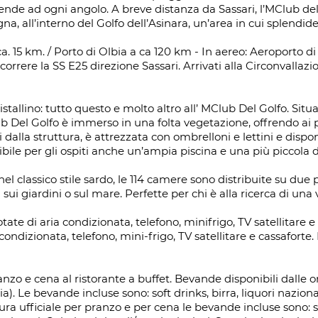
rende ad ogni angolo. A breve distanza da Sassari, l’MClub del
a, all’interno del Golfo dell’Asinara, un’area in cui splendide
 ca. 15 km. / Porto di Olbia a ca 120 km - In aereo: Aeroporto
correre la SS E25 direzione Sassari. Arrivati alla Circonvallaz
tallino: tutto questo e molto altro all’ MClub Del Golfo. Situat
b Del Golfo è immerso in una folta vegetazione, offrendo ai p
dalla struttura, è attrezzata con ombrelloni e lettini e dispon
onibile per gli ospiti anche un’ampia piscina e una più piccola
l classico stile sardo, le 114 camere sono distribuite su due pi
 sui giardini o sul mare. Perfette per chi è alla ricerca di un
te di aria condizionata, telefono, minifrigo, TV satellitare e 
ndizionata, telefono, mini-frigo, TV satellitare e cassaforte.
anzo e cena al ristorante a buffet. Bevande disponibili dalle o
). Le bevande incluse sono: soft drinks, birra, liquori nazionali
ura ufficiale per pranzo e per cena le bevande incluse sono: so