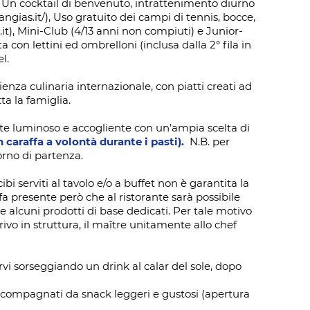
usi: Un cocktail di benvenuto, intrattenimento diurno
angias.it/
), Uso gratuito dei campi di tennis, bocce,
it
), Mini-Club (4/13 anni non compiuti) e Junior-
a con lettini ed ombrelloni (inclusa dalla 2° fila in
l.
ienza culinaria internazionale, con piatti creati ad
ta la famiglia.
ante luminoso e accogliente con un’ampia scelta di
n caraffa a volontà durante i pasti).
N.B. per
iorno di partenza.
ibi serviti al tavolo e/o a buffet non è garantita la
a presente però che al ristorante sarà possibile
 alcuni prodotti di base dedicati. Per tale motivo
arrivo in struttura, il maître unitamente allo chef
arvi sorseggiando un drink al calar del sole, dopo
 accompagnati da snack leggeri e gustosi (apertura