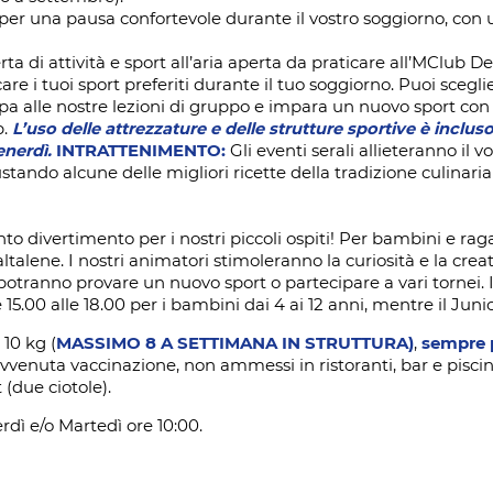
o per una pausa confortevole durante il vostro soggiorno, con
ferta di attività e sport all’aria aperta da praticare all’MClub D
e i tuoi sport preferiti durante il tuo soggiorno. Puoi scegliere
a alle nostre lezioni di gruppo e impara un nuovo sport con i n
p.
L’uso delle attrezzature e delle strutture sportive è inclus
enerdì.
INTRATTENIMENTO:
Gli eventi serali allieteranno il 
do alcune delle migliori ricette della tradizione culinaria s
tanto divertimento per i nostri piccoli ospiti! Per bambini e 
talene. I nostri animatori stimoleranno la curiosità e la creativ
 potranno provare un nuovo sport o partecipare a vari tornei.
15.00 alle 18.00 per i bambini dai 4 ai 12 anni, mentre il Junior
 10 kg (
MASSIMO 8 A SETTIMANA IN STRUTTURA)
,
sempre 
 avvenuta vaccinazione, non ammessi in ristoranti, bar e pis
(due ciotole).
rdì e/o Martedì ore 10:00.