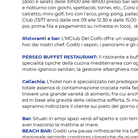
(dolci e salati) dalle 10h00 alle 18h00 presso bar se
e notturno con giochi, spettacoli, tornei, etc.; Corsi c
calcetto, mini-golf, tiro con l’arco, ping-pong, palla
Club (13/17 anni) dalle ore 09 alle 12.30 e dalle 15.0
poi, prima fila a pagamento su richiesta in loco), 
Ristoranti e bar:
L’MClub Del Golfo offre un viaggio 
hoc dai nostri chef. Goditi i sapori, i panorami e gli
PERSEO BUFFET RESTAURANT:
Il ristorante a b
specialità tipiche della cucina mediterranea con o
motivi igienico-sanitari, la gestione alberghiera non
Celiachia:
L’hotel non è specializzato nel predisporre
totale assenza di contaminazione crociata nella fas
trovare una grande varietà di alimenti, fra cui an
ed in base alla gravità della celiachia sofferta, Si in
sapranno indirizzare il cliente sui piatti del gior
Bar:
Situati in ampi spazi verdi all’aperto e con ter
aver trascorso la mattina al mare.
BEACH BAR:
Goditi una pausa rinfrescante tra tuff
stagionale secondo condizioni climatiche da giugn