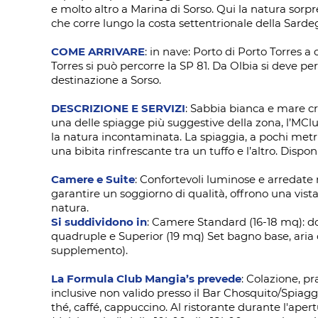
e molto altro a Marina di Sorso. Qui la natura sorp
che corre lungo la costa settentrionale della Sardegn
COME ARRIVARE
: in nave: Porto di Porto Torres a
Torres si può percorre la SP 81. Da Olbia si deve per
destinazione a Sorso.
DESCRIZIONE E SERVIZI
: Sabbia bianca e mare cris
una delle spiagge più suggestive della zona, l’MClu
la natura incontaminata. La spiaggia, a pochi metri 
una bibita rinfrescante tra un tuffo e l’altro. Disp
Camere e Suite
: Confortevoli luminose e arredate ne
garantire un soggiorno di qualità, offrono una vista
natura.
Si suddividono in
: Camere Standard (16-18 mq): dota
quadruple e Superior (19 mq) Set bagno base, aria co
supplemento).
La Formula Club Mangia’s prevede
: Colazione, pr
inclusive non valido presso il Bar Chosquito/Spiaggia
thé, caffé, cappuccino. Al ristorante durante l'apert