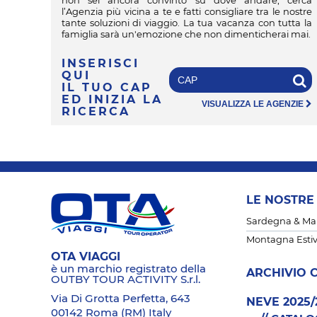
non sei ancora convinto su dove andare, cerca
l’Agenzia più vicina a te e fatti consigliare tra le nostre
tante soluzioni di viaggio. La tua vacanza con tutta la
famiglia sarà un'emozione che non dimenticherai mai.
INSERISCI
QUI
IL TUO CAP
ED INIZIA LA
VISUALIZZA LE AGENZIE
RICERCA
LE NOSTRE
Sardegna & Mare
Montagna Esti
OTA VIAGGI
è un marchio registrato della
ARCHIVIO 
OUTBY TOUR ACTIVITY S.r.l.
Via Di Grotta Perfetta, 643
NEVE 2025/
00142 Roma (RM) Italy