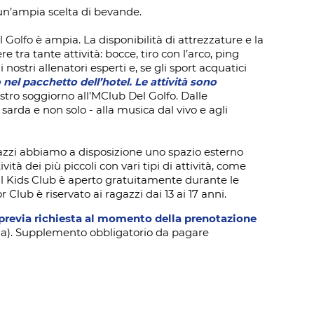
 un’ampia scelta di bevande.
el Golfo è ampia. La disponibilità di attrezzature e la
 tra tante attività: bocce, tiro con l’arco, ping
ostri allenatori esperti e, se gli sport acquatici
o nel pacchetto dell’hotel. Le attività sono
vostro soggiorno all’MClub Del Golfo. Dalle
arda e non solo - alla musica dal vivo e agli
ragazzi abbiamo a disposizione uno spazio esterno
ità dei più piccoli con vari tipi di attività, come
 Il Kids Club è aperto gratuitamente durante le
 Club è riservato ai ragazzi dai 13 ai 17 anni.
previa richiesta al momento della prenotazione
cina). Supplemento obbligatorio da pagare