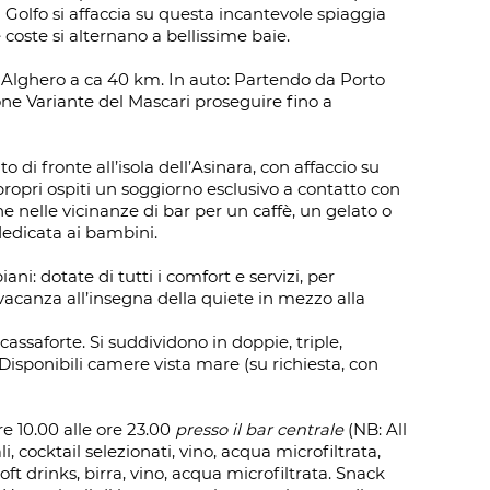
 Golfo si affaccia su questa incantevole spiaggia
 coste si alternano a bellissime baie.
 di Alghero a ca 40 km. In auto: Partendo da Porto
ione Variante del Mascari proseguire fino a
o di fronte all’isola dell’Asinara, con affaccio su
ropri ospiti un soggiorno esclusivo a contatto con
e nelle vicinanze di bar per un caffè, un gelato o
 dedicata ai bambini.
ani: dotate di tutti i comfort e servizi, per
a vacanza all’insegna della quiete in mezzo alla
cassaforte. Si suddividono in doppie, triple,
 Disponibili camere vista mare (su richiesta, con
re 10.00 alle ore 23.00
presso il bar centrale
(NB: All
, cocktail selezionati, vino, acqua microfiltrata,
ft drinks, birra, vino, acqua microfiltrata. Snack