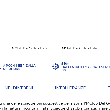
5 Km
A POCHI METRI DALLA
DAL CENTRO DI MARINA DI SORS
STRUTTURA
(SS)
NEI DINTORNI
INTOLLERANZE
io su una delle spiagge più suggestive della zona, l’MClub Del
con la natura incontaminata. Spiagge di sabbia bianca, mare 