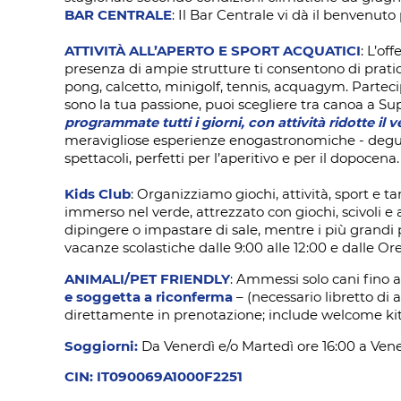
BAR CENTRALE
: Il Bar Centrale vi dà il benvenut
ATTIVITÀ ALL’APERTO E SPORT ACQUATICI
: L’of
presenza di ampie strutture ti consentono di praticar
pong, calcetto, minigolf, tennis, acquagym. Partecip
sono la tua passione, puoi scegliere tra canoa a Su
programmate tutti i giorni, con attività ridotte il v
meravigliose esperienze enogastronomiche - degustan
spettacoli, perfetti per l’aperitivo e per il dopocena.
Kids Club
: Organizziamo giochi, attività, sport e 
immerso nel verde, attrezzato con giochi, scivoli e al
dipingere o impastare di sale, mentre i più grandi
vacanze scolastiche dalle 9:00 alle 12:00 e dalle Ore 
ANIMALI/PET FRIENDLY
: Ammessi solo cani fino a
e soggetta a riconferma
– (necessario libretto di
direttamente in prenotazione; include welcome kit 
Soggiorni:
Da Venerdì e/o Martedì ore 16:00 a Vene
CIN: IT090069A1000F2251