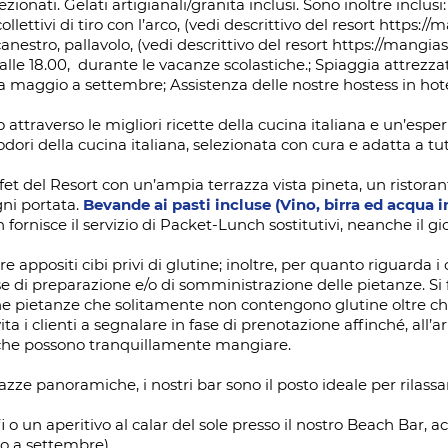
lezionati. Gelati artigianali/granita inclusi. Sono inoltre incl
ollettivi di tiro con l’arco, (vedi descrittivo del resort
https://m
canestro, pallavolo, (vedi descrittivo del resort
https://mangias.
0 alle 18.00, durante le vacanze scolastiche.; Spiaggia attrezzat
da maggio a settembre; Assistenza delle nostre hostess in hote
attraverso le migliori ricette della cucina italiana e un’esper
 odori della cucina italiana, selezionata con cura e adatta a tut
uffet del Resort con un’ampia terrazza vista pineta, un ristor
gni portata.
Bevande ai pasti incluse (Vino, birra ed acqua i
 fornisce il servizio di Packet-Lunch sostitutivi, neanche il g
 appositi cibi privi di glutine; inoltre, per quanto riguarda i c
e di preparazione e/o di somministrazione delle pietanze. Si f
che pietanze che solitamente non contengono glutine oltre che
vita i clienti a segnalare in fase di prenotazione affinché, all’
no che possono tranquillamente mangiare.
razze panoramiche, i nostri bar sono il posto ideale per rilass
i o un aperitivo al calar del sole presso il nostro Beach Bar,
o a settembre).