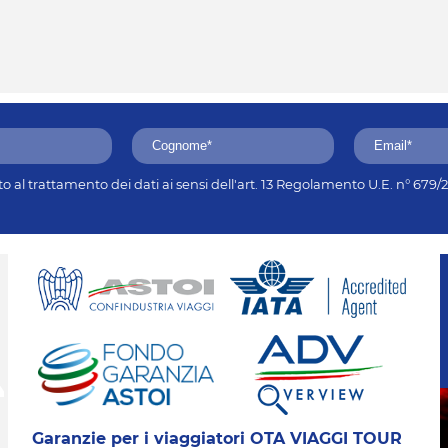
 al trattamento dei dati ai sensi dell'art. 13 Regolamento U.E. n° 679
Garanzie per i viaggiatori OTA VIAGGI TOUR