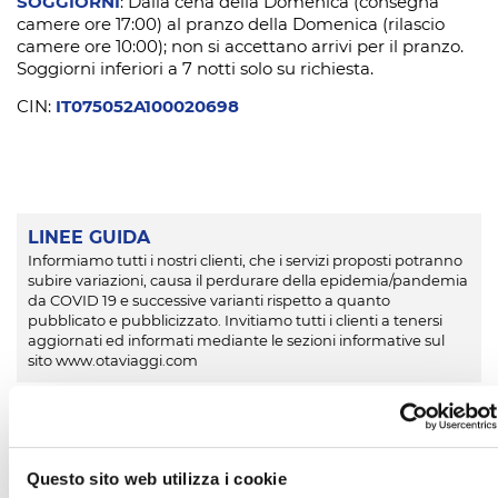
SOGGIORNI
: Dalla cena della Domenica (consegna
camere ore 17:00) al pranzo della Domenica (rilascio
camere ore 10:00); non si accettano arrivi per il pranzo.
Soggiorni inferiori a 7 notti solo su richiesta.
CIN:
IT075052A100020698
LINEE GUIDA
Informiamo tutti i nostri clienti, che i servizi proposti potranno
subire variazioni, causa il perdurare della epidemia/pandemia
da COVID 19 e successive varianti rispetto a quanto
pubblicato e pubblicizzato. Invitiamo tutti i clienti a tenersi
aggiornati ed informati mediante le sezioni informative sul
sito www.otaviaggi.com
CERCA L'AGENZIA
PIÙ VICINA E
PRENOTA
LA TUA
VACANZA CON NOI
Questo sito web utilizza i cookie