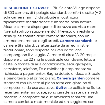
DESCRIZIONE E SERVIZI
: Il Blu Salento Village dispone
di 303 camere, di tipologie standard, comfort e suite (+ 2
sola camera family) distribuite in costruzioni
tipicamente mediterranee e immerse nella natura.
Alcune camere dispongono di terrazzo e/o vista mare
(prenotabili con supplemento). Previsto un restyling
della quasi totalità delle camere standard, con un
ammodernamento degli arredi.
Camere standard
: Le
camere Standard, caratterizzate da arredi in stile
tradizionale, sono disperse nei vari edifici che
compongono il villaggio. Camere di circa 18-20 mq le
doppie e circa 22 mq le quadruple con divano letto a
castello, fornite di aria condizionata, asciugacapelli,
cassaforte, telefono, TV e minibar (riempimento su
richiesta, a pagamento). Bagno dotato di doccia. Situale
a piano terra o al primo piano.
Camera garden
come le
standard ma ubicate al piano terra con giardino di
competenza da uso esclusivo.
Suite:
Le bellissime Suite,
recentemente rinnovate, sono caratterizzate da arredi
moderni e composte da due ambienti separati: una
camera con letto matrimoniale ed un soggiorno con