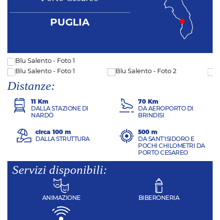
PUGLIA
Distanze:
11 Km
70 Km
DALLA STAZIONE DI
DA AEROPORTO DI
NARDÒ
BRINDISI
circa 100 m
500 m
DALLA STRUTTURA
DA SANT'ISIDORO E
POCHI CHILOMETRI DA
PORTO CESAREO
Servizi disponibili:
ANIMAZIONE
BIBERONERIA