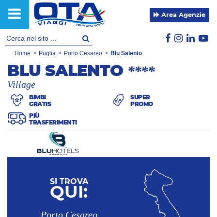
Area Agenzie
Home
>
Puglia
>
Porto Cesareo
>
Blu Salento
BLU SALENTO
****
Village
BIMBI
SUPER
GRATIS
PROMO
PIÙ
TRASFERIMENTI
SI TROVA
QUI:
Porto Cesareo