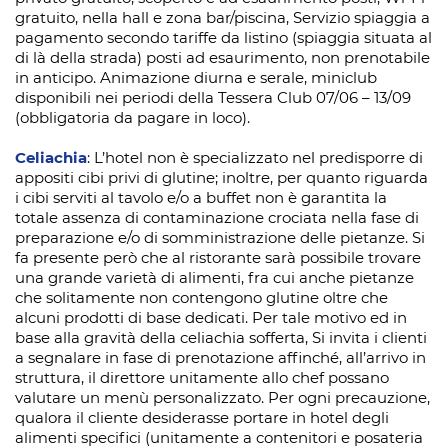
gratuito, nella hall e zona bar/piscina, Servizio spiaggia a
pagamento secondo tariffe da listino (spiaggia situata al
di là della strada) posti ad esaurimento, non prenotabile
in anticipo. Animazione diurna e serale, miniclub
disponibili nei periodi della Tessera Club 07/06 – 13/09
(obbligatoria da pagare in loco).
Celiachia
: L’hotel non è specializzato nel predisporre di
appositi cibi privi di glutine; inoltre, per quanto riguarda
i cibi serviti al tavolo e/o a buffet non è garantita la
totale assenza di contaminazione crociata nella fase di
preparazione e/o di somministrazione delle pietanze. Si
fa presente però che al ristorante sarà possibile trovare
una grande varietà di alimenti, fra cui anche pietanze
che solitamente non contengono glutine oltre che
alcuni prodotti di base dedicati. Per tale motivo ed in
base alla gravità della celiachia sofferta, Si invita i clienti
a segnalare in fase di prenotazione affinché, all’arrivo in
struttura, il direttore unitamente allo chef possano
valutare un menù personalizzato. Per ogni precauzione,
qualora il cliente desiderasse portare in hotel degli
alimenti specifici (unitamente a contenitori e posateria