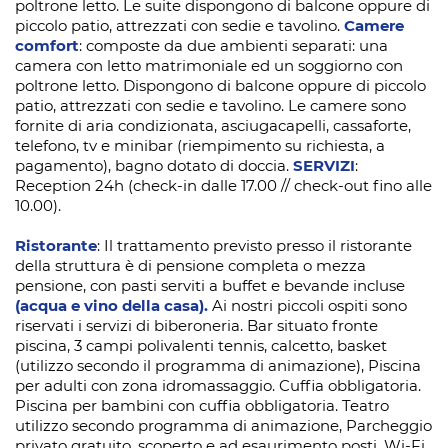
poltrone letto. Le suite dispongono di balcone oppure di
piccolo patio, attrezzati con sedie e tavolino.
Camere
comfort
: composte da due ambienti separati: una
camera con letto matrimoniale ed un soggiorno con
poltrone letto. Dispongono di balcone oppure di piccolo
patio, attrezzati con sedie e tavolino. Le camere sono
fornite di aria condizionata, asciugacapelli, cassaforte,
telefono, tv e minibar (riempimento su richiesta, a
pagamento), bagno dotato di doccia.
SERVIZI
:
Reception 24h (check-in dalle 17.00 // check-out fino alle
10.00).
Ristorante
: Il trattamento previsto presso il ristorante
della struttura è di pensione completa o mezza
pensione, con pasti serviti a buffet e bevande incluse
(acqua e vino della casa).
Ai nostri piccoli ospiti sono
riservati i servizi di biberoneria. Bar situato fronte
piscina, 3 campi polivalenti tennis, calcetto, basket
(utilizzo secondo il programma di animazione), Piscina
per adulti con zona idromassaggio. Cuffia obbligatoria.
Piscina per bambini con cuffia obbligatoria. Teatro
utilizzo secondo programma di animazione, Parcheggio
privato gratuito, scoperto e ad esaurimento posti, Wi-Fi