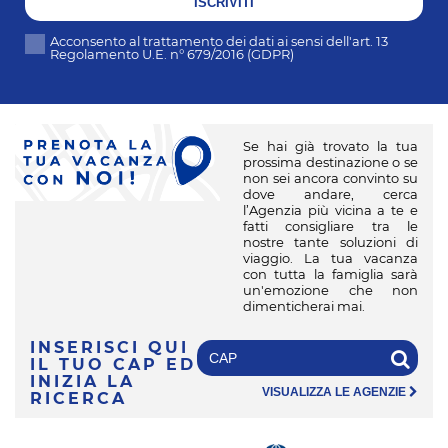
ISCRIVITI
Acconsento al trattamento dei dati ai sensi dell'art. 13
Regolamento U.E. n° 679/2016 (GDPR)
Se hai già trovato la tua
prossima destinazione o se
non sei ancora convinto su
dove andare, cerca
l’Agenzia più vicina a te e
fatti consigliare tra le
nostre tante soluzioni di
viaggio. La tua vacanza
con tutta la famiglia sarà
un'emozione che non
dimenticherai mai.
INSERISCI QUI
IL TUO CAP
ED
INIZIA LA
VISUALIZZA LE AGENZIE
RICERCA