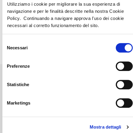
Utilizziamo i cookie per migliorare la sua esperienza di
navigazione e per le finalità descritte nella nostra Cookie
VISUALIZZA LE AGENZIE
Policy. Continuando a navigare approva l'uso dei cookie
necessari al corretto funzionamento del sito.
CONDIVIDI LA
Selezione
STRUTTURA SU
Necessari
del
consenso
Preferenze
ALTRE STRUTTURE
Statistiche
Porto Cesareo
BAIAMALVA RESORT
Marketings
VAI ALLA STRUTTURA
Mostra dettagli