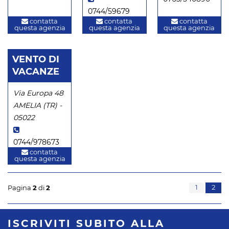
0744/59679
contatta
contatta
contatta
questa agenzia
questa agenzia
questa agenzia
VENTO DI
VACANZE
Via Europa 48
AMELIA (TR) -
05022
0744/978673
contatta
questa agenzia
1
2
Pagina
2
di
2
ISCRIVITI SUBITO
ALLA