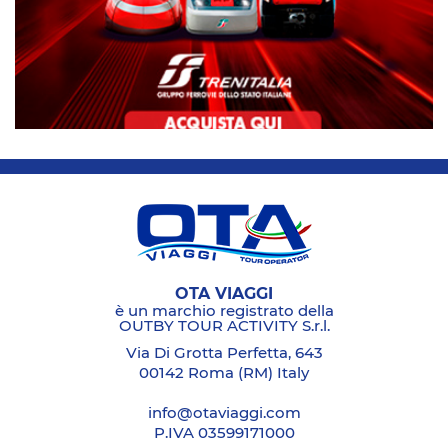
OTA VIAGGI
è un marchio registrato della
OUTBY TOUR ACTIVITY S.r.l.
Via Di Grotta Perfetta, 643
00142 Roma (RM) Italy
info@otaviaggi.com
P.IVA 03599171000