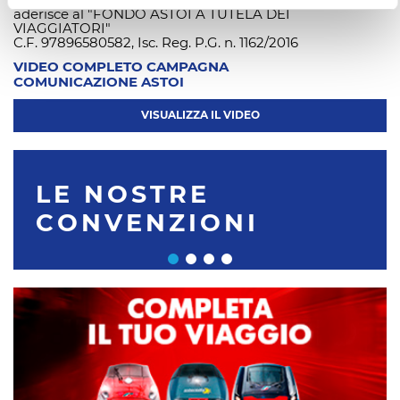
In ottemperanza alle disposizioni dell'art. 47 Cod.Tur.
aderisce al "FONDO ASTOI A TUTELA DEI
VIAGGIATORI"
C.F. 97896580582, Isc. Reg. P.G. n. 1162/2016
VIDEO COMPLETO CAMPAGNA
COMUNICAZIONE ASTOI
VISUALIZZA IL VIDEO
LE NOSTRE
CONVENZIONI