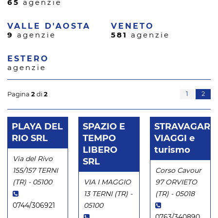
65
agenzie
VALLE D'AOSTA
VENETO
9
agenzie
581
agenzie
ESTERO
agenzie
1
2
Pagina
2
di
2
PLAYA DEL
SPAZIO E
STRAVAGARI
RIO SRL
TEMPO
VIAGGI e
LIBERO
turismo
Via del Rivo
SRL
155/157 TERNI
Corso Cavour
(TR) - 05100
VIA I MAGGIO
97 ORVIETO
13 TERNI (TR) -
(TR) - 05018
0744/306921
05100
0763/340890