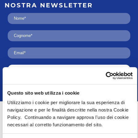
NOSTRA
NEWSLETTER
ISCRIVITI
Acconsento al trattamento dei dati ai sensi dell'art. 13
Regolamento U.E. n° 679/2016 (GDPR)
Questo sito web utilizza i cookie
Utilizziamo i cookie per migliorare la sua esperienza di
navigazione e per le finalità descritte nella nostra Cookie
Se hai già trovato la tua
Policy. Continuando a navigare approva l'uso dei cookie
prossima destinazione o se
necessari al corretto funzionamento del sito.
non sei ancora convinto su
dove andare, cerca
l’Agenzia più vicina a te e