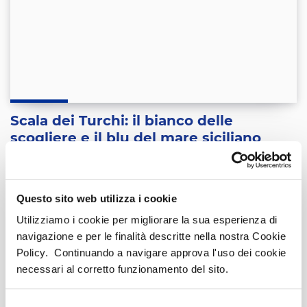
Scala dei Turchi: il bianco delle
scogliere e il blu del mare siciliano
La
Scala dei Turchi
, situata lungo la costa agrigentina in
Sicilia, è una delle meraviglie naturali più affascinanti
Questo sito web utilizza i cookie
dell’isola.
Utilizziamo i cookie per migliorare la sua esperienza di
navigazione e per le finalità descritte nella nostra Cookie
Policy. Continuando a navigare approva l'uso dei cookie
Sicilia
,
Consigli di viaggio
necessari al corretto funzionamento del sito.
Pagina
4
di
19
Selezione