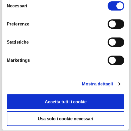
Necessari
del
1
2
3
4
5
6
7
consenso
Preferenze
Più Popolari
Statistiche
Spiagge della Puglia da visitare, quattro
mete da scoprire
Marketings
I panorami siciliani più suggestivi: ecco
dove trovarli
Mostra dettagli
Accetta tutti i cookie
Viaggiare in sicurezza: i consigli utili
prima della partenza
Usa solo i cookie necessari