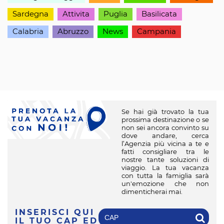
Sardegna
Attivita
Puglia
Basilicata
Calabria
Abruzzo
News
Campania
Se hai già trovato la tua
prossima destinazione o se
non sei ancora convinto su
dove andare, cerca
l’Agenzia più vicina a te e
fatti consigliare tra le
nostre tante soluzioni di
viaggio. La tua vacanza
con tutta la famiglia sarà
un'emozione che non
dimenticherai mai.
INSERISCI QUI
IL TUO CAP
ED